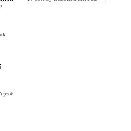
”
šak
í
ů proti