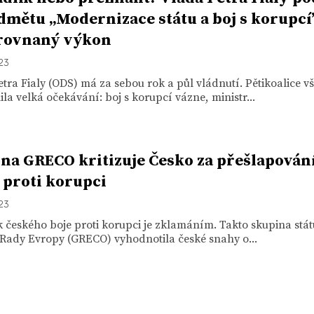
dmětu „Modernizace státu a boj s korupcí
rovnaný výkon
023
tra Fialy (ODS) má za sebou rok a půl vládnutí. Pětikoalice v
la velká očekávání: boj s korupcí vázne, ministr...
na GRECO kritizuje Česko za přešlapován
i proti korupci
023
 českého boje proti korupci je zklamáním. Takto skupina stát
 Rady Evropy (GRECO) vyhodnotila české snahy o...