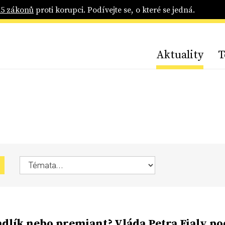
25 zákonů
proti korupci. Podívejte se, o které se jedná.
Aktuality
T
dlík nebo premiant? Vláda Petra Fialy p