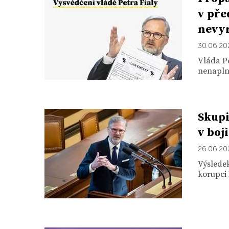
v pře
nevy
30. 06. 2
Vláda Pe
nenaplni
Skupi
v boj
26. 06. 2
Výsledek
korupci