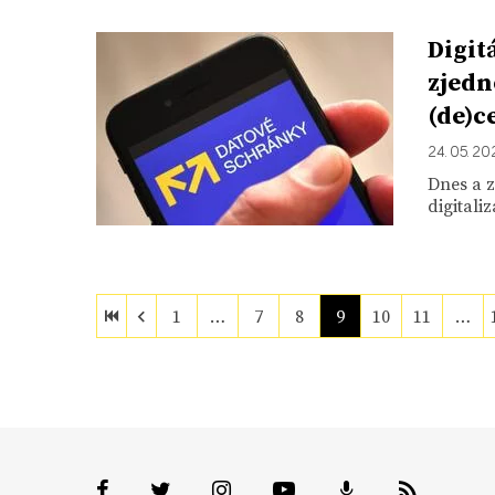
Digit
zjedn
(de)c
24. 05. 20
Dnes a z
digitali
1
…
7
8
9
10
11
…