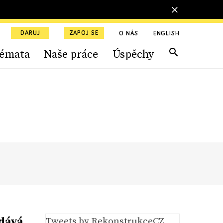
DARUJ
ZAPOJ SE
O NÁS
ENGLISH
émata
Naše práce
Úspěchy
odává
Tweets by RekonstrukceCZ