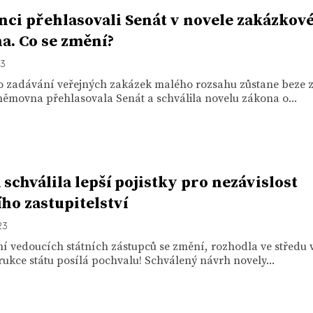
nci přehlasovali Senát v novele zakázkov
a. Co se změní?
23
ro zadávání veřejných zakázek malého rozsahu zůstane beze 
ěmovna přehlasovala Senát a schválila novelu zákona o...
 schválila lepší pojistky pro nezávislost
ího zastupitelství
23
í vedoucích státních zástupců se změní, rozhodla ve středu 
ukce státu posílá pochvalu! Schválený návrh novely...