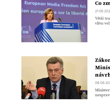
Co zm
21. 06. 20
Větší tr
vlivu ve
Zákon
Minis
návr
08. 06. 2
Minister
nesprave