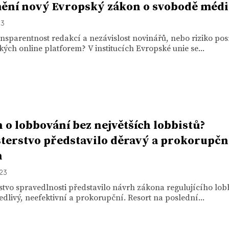
ění nový Evropský zákon o svobodě médi
23
ansparentnost redakcí a nezávislost novinářů, nebo riziko pos
lkých online platforem? V institucích Evropské unie se...
 o lobbování bez největších lobbistů?
terstvo představilo děravý a prokorupčn
h
023
stvo spravedlnosti představilo návrh zákona regulujícího lob
dlivý, neefektivní a prokorupční. Resort na poslední...