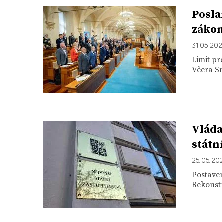
Posla
zákon
31. 05. 20
Limit p
Včera Sn
Vláda
státn
25. 05. 20
Postaven
Rekonstr