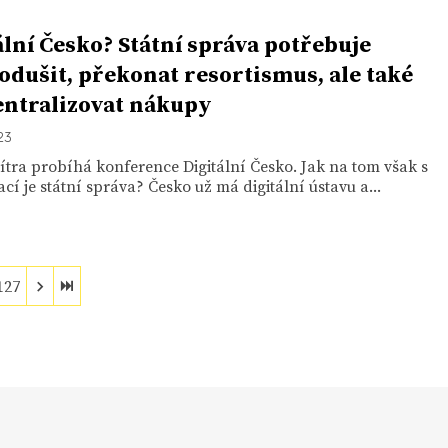
ální Česko? Státní správa potřebuje
odušit, překonat resortismus, ale také
entralizovat nákupy
23
ítra probíhá konference Digitální Česko. Jak na tom však s
zací je státní správa? Česko už má digitální ústavu a...
127