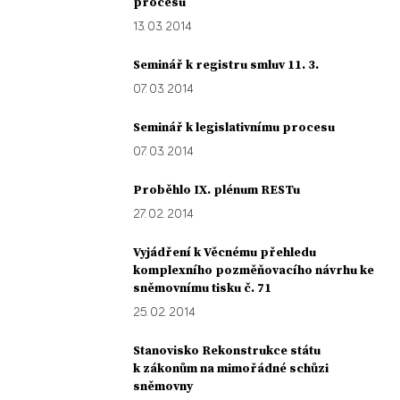
procesu
13. 03. 2014
Seminář k registru smluv 11. 3.
07. 03. 2014
Seminář k legislativnímu procesu
07. 03. 2014
Proběhlo IX. plénum RESTu
27. 02. 2014
Vyjádření k Věcnému přehledu
komplexního pozměňovacího návrhu ke
sněmovnímu tisku č. 71
25. 02. 2014
Stanovisko Rekonstrukce státu
k zákonům na mimořádné schůzi
sněmovny