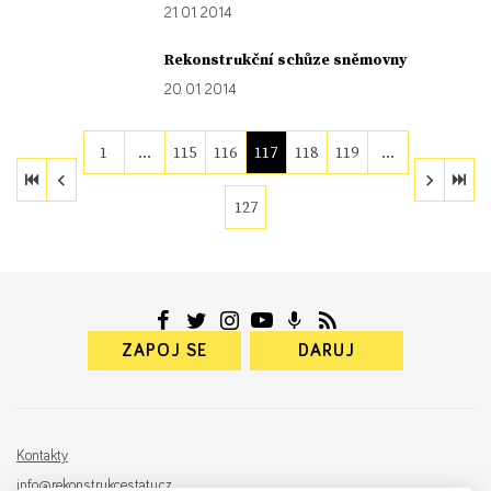
21. 01. 2014
Rekonstrukční schůze sněmovny
20. 01. 2014
1
…
115
116
117
118
119
…
127
ZAPOJ SE
DARUJ
Kontakty
info@rekonstrukcestatu.cz