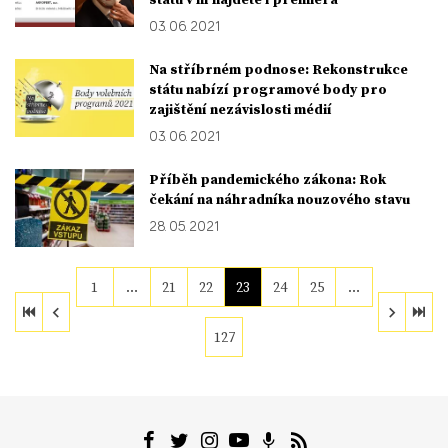
03. 06. 2021
Na stříbrném podnose: Rekonstrukce
státu nabízí programové body pro
zajištění nezávislosti médií
03. 06. 2021
Příběh pandemického zákona: Rok
čekání na náhradníka nouzového stavu
28. 05. 2021
1
…
21
22
23
24
25
…
127