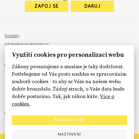
ZAPOJ SE
DARUJ
Kontakty
info@rekonstrukcestatu.cz
Návrh a vývoj:
Sinfin
, ilustrace:
Patrik Antczak
Využití cookies pro personalizaci webu
Zákony prosazujeme a musíme je taky dodržovat.
Potřebujeme od Vás proto souhlas se zpracováním
souborů cookies - to aby se Vám na našem webu
sinfin.digital
dobře brouzdalo. Žádný strach, o Vaše data bude
dobře postaráno. Tak, jak zákon káže.
Více o
cookies.
PŘIJMOUT VŠE
NASTAVENÍ