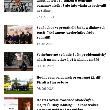
whistleblowerů, zákon o ochraně
oznamovatelů už ale tato vláda asi schválit
nestihne
23. 06. 2021
Senát chce vyprostit dlužníky z dluhových
pastí. Jaké změny exekučního řádu
schválil?
18. 06. 2021
Ve Sněmovně se bude řešit problematický
návrh na majetková přiznání novinářů
08. 06. 2021
Hodnocení volebních programů (2. díl):
Piráti a Starostové
08. 06. 2021
Odstartovala evidence skutečných
majitelů. Díky lobbingu Rekonstrukce
státu v ní najdete i premiéra