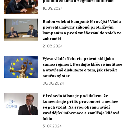
podobu zákona o regulaci lobbování
10. 09. 2024
Budou volební kampaně férovější? Vláda
posvětila návrhy zákonů proti lživým
kampaním a proti vměšování do voleb ze
zahraničí
21. 08. 2024
Výzva vládě: Neberte právní stát jako
samozřejmost. Posilujte klíčové instituce
a otevřeně diskutujte o tom, jak zlepšit
současný stav
08. 08. 2024
Předseda Mlsna je pod tlakem, že
koncentruje příliš pravomocí a nechce
se jich vzdát. Na svou obranu uvádí
zavádějící informace a zamlčuje klíčová
fakta
31. 07. 2024