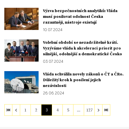
Výzva bezpečnostních analytiků: Vláda
musí posilovat odolnost Česka
razantněji, nástroje existují
10. 07. 2024
Volební období se nezadržitelně krátí.
Vyzýváme vládu k akceleraci priorit pro
silnější, odolnější a demokratické Česko
03. 07. 2024
Vláda schválila novely zákonů o ČT a ČRo.
Důležitý krok k posílení jejich
nezávislosti
26. 06. 2024
1
2
3
4
5
…
127