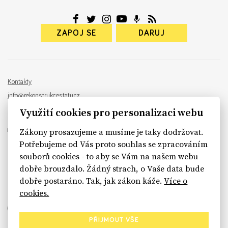
ZAPOJ SE
DARUJ
Kontakty
info@rekonstrukcestatu.cz
Návrh a vývoj:
Sinfin
, ilustrace:
Patrik Antczak
Využití cookies pro personalizaci webu
Zákony prosazujeme a musíme je taky dodržovat.
Potřebujeme od Vás proto souhlas se zpracováním
souborů cookies - to aby se Vám na našem webu
sinfin.digital
dobře brouzdalo. Žádný strach, o Vaše data bude
dobře postaráno. Tak, jak zákon káže.
Více o
cookies.
PŘIJMOUT VŠE