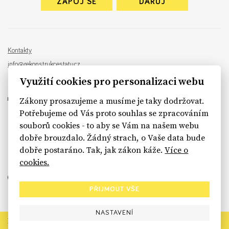
ZAPOJ SE
DARUJ
Kontakty
info@rekonstrukcestatu.cz
Návrh a vývoj:
Sinfin
, ilustrace:
Patrik Antczak
Využití cookies pro personalizaci webu
Zákony prosazujeme a musíme je taky dodržovat.
Potřebujeme od Vás proto souhlas se zpracováním
souborů cookies - to aby se Vám na našem webu
sinfin.digital
dobře brouzdalo. Žádný strach, o Vaše data bude
dobře postaráno. Tak, jak zákon káže.
Více o
cookies.
PŘIJMOUT VŠE
NASTAVENÍ
Rekonstrukce státu končí. Její členské organizace však dál