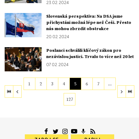
23. 02. 2024
Slovenská perspektiva: Na DSA jsme
přichystáni možná lépe než Češi. Přesto
nás mohou zbrzdit obstrukce
20. 02. 2024
Poslanci schválili klíčový zákon pro
nezávislou justici. Trvalo to více než 20 let
07. 02. 2024
1
2
3
4
5
6
7
…
127