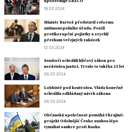
upozorňuje GRECO
18. 03. 2024
Ministr Bartoš představil reformu
antimonopolního úřadu. Posílí
protikorupční pojistky a zrychlí
přezkum veřejných zakázek
12. 03. 2024
Senátoři schválili klíčový zákon pro
nezávislou justici. Trvalo to takřka 25 let
06. 03. 2024
Lobbisté pod kontrolou. Vláda konečně
schválila odkládaný návrh zákona
06. 03. 2024
Občanská společnost pomáhá Ukrajině:
projekt Odolnější Česko snahou lépe
vymáhat sankce proti Rusku