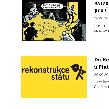
Avízo
pro Č
26. 06. 20
Poslanci
sněmovny
Do Re
a Pla
20. 06. 20
Protikor
Součástí