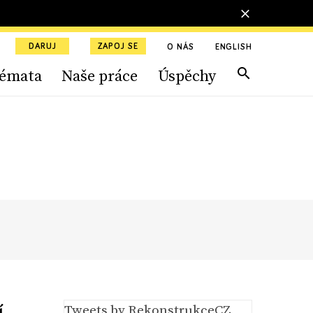
DARUJ
ZAPOJ SE
O NÁS
ENGLISH
émata
Naše práce
Úspěchy
í
Tweets by RekonstrukceCZ