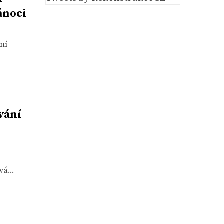
ánoci
tní
vání
á...