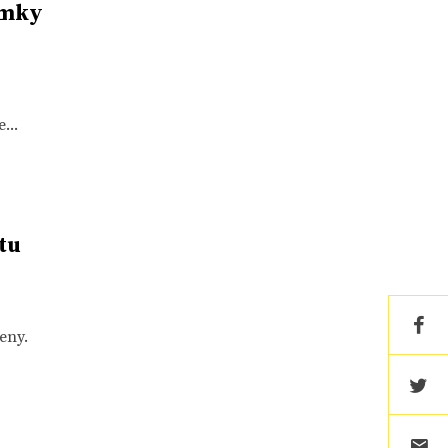
imky
...
tu
eny.