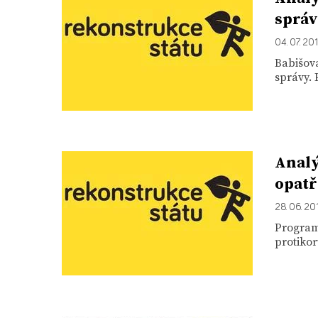
správ
04. 07. 20
Babišova
správy. 
Analý
opatř
28. 06. 20
Program
protikor