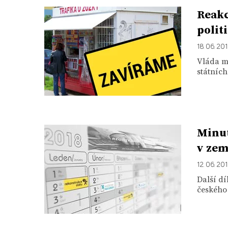
Reakc
polit
18. 06. 20
Vláda mi
státních
Minut
v zem
12. 06. 20
Další dí
českého 