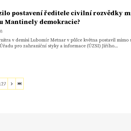
ilo postavení ředitele civilní rozvědky 
u Mantinely demokracie?
18
vnitra v demisi Lubomír Metnar v půlce května postavil mimo 
 Úřadu pro zahraniční styky a informace (ÚZSI) Jiřího...
127