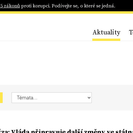
25 zákonů
proti korupci. Podívejte se, o které se jedná.
Aktuality
T
za: Vláda připravuje další změny ve státn