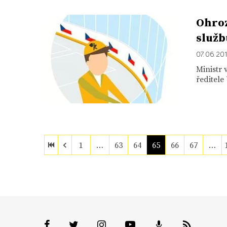
Ohroz
služb
07. 06. 20
Ministr 
ředitele
1
…
63
64
65
66
67
…