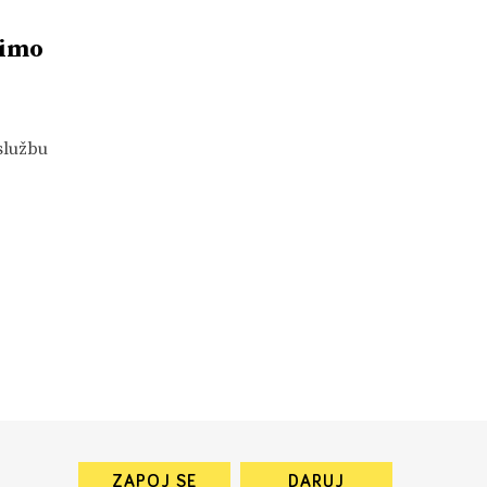
mimo
službu
ZAPOJ SE
DARUJ