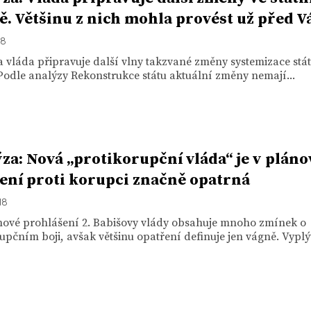
ě. Většinu z nich mohla provést už před V
18
 vláda připravuje další vlny takzvané změny systemizace stá
Podle analýzy Rekonstrukce státu aktuální změny nemají...
za: Nová „protikorupční vláda“ je v pláno
ení proti korupci značně opatrná
18
ové prohlášení 2. Babišovy vlády obsahuje mnoho zmínek o
upčním boji, avšak většinu opatření definuje jen vágně. Vyplýv