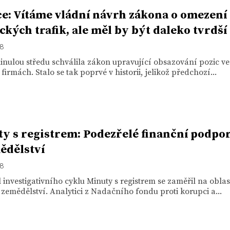
e: Vítáme vládní návrh zákona o omezení
ických trafik, ale měl by být daleko tvrdší
18
nulou středu schválila zákon upravující obsazování pozic ve
 firmách. Stalo se tak poprvé v historii, jelikož předchozí...
y s registrem: Podezřelé finanční podpo
ědělství
18
l investigativního cyklu Minuty s registrem se zaměřil na oblas
zemědělství. Analytici z Nadačního fondu proti korupci a...