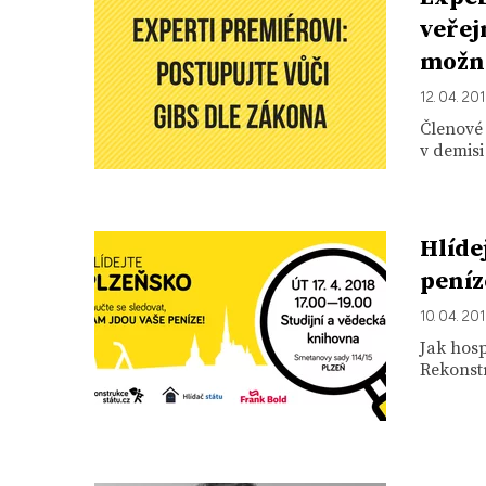
veřej
možno
12. 04. 20
Členové
v demisi
Hlíde
peníz
10. 04. 20
Jak hosp
Rekonstr