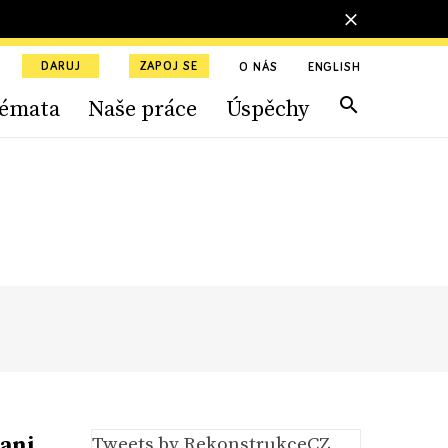
DARUJ
ZAPOJ SE
O NÁS
ENGLISH
émata
Naše práce
Úspěchy
 ani
Tweets by RekonstrukceCZ