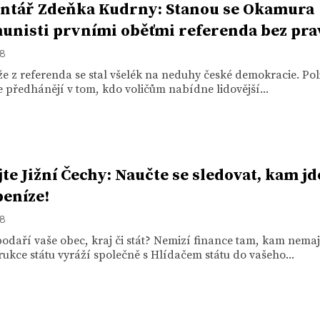
ntář Zdeňka Kudrny: Stanou se Okamura
unisti prvními oběťmi referenda bez pra
18
že z referenda se stal všelék na neduhy české demokracie. Pol
e předhánějí v tom, kdo voličům nabídne lidovější...
jte Jižní Čechy: Naučte se sledovat, kam j
peníze!
18
odaří vaše obec, kraj či stát? Nemizí finance tam, kam nemaj
ukce státu vyráží společně s Hlídačem státu do vašeho...