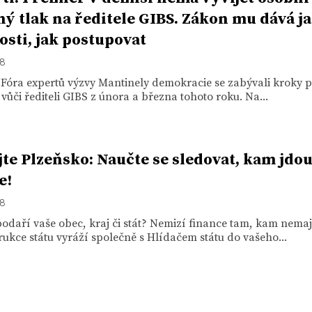
ný tlak na ředitele GIBS. Zákon mu dává j
sti, jak postupovat
18
 Fóra expertů výzvy Mantinely demokracie se zabývali kroky 
 vůči řediteli GIBS z února a března tohoto roku. Na...
jte Plzeňsko: Naučte se sledovat, kam jdou
e!
18
odaří vaše obec, kraj či stát? Nemizí finance tam, kam nemaj
ukce státu vyráží společně s Hlídačem státu do vašeho...