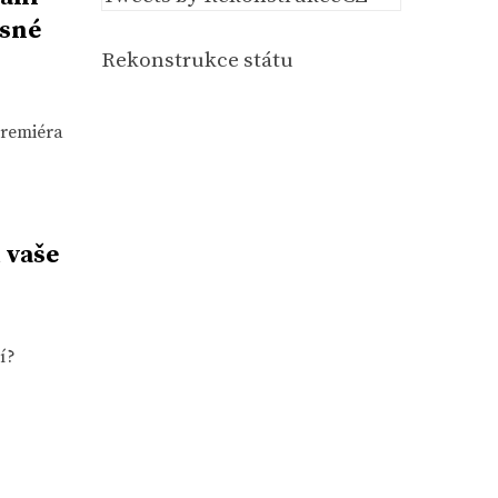
asné
Rekonstrukce státu
premiéra
 vaše
í?