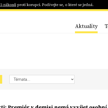
25 zákonů
proti korupci. Podívejte se, o které se jedná.
Aktuality
T
ti: Premiér v demisi nemá vyvíjet osobní