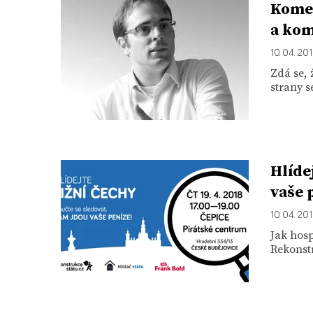
Kome
a kom
10. 04. 20
Zdá se, 
strany s
Hlíde
vaše 
10. 04. 20
Jak hosp
Rekonstr