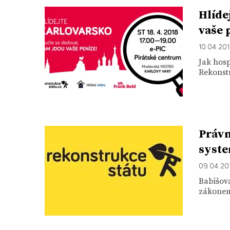
Hlíde
vaše 
10. 04. 20
Jak hosp
Rekonstr
Právn
syste
09. 04. 20
Babišov
zákonem.