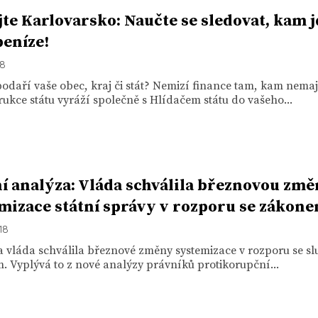
jte Karlovarsko: Naučte se sledovat, kam 
peníze!
18
odaří vaše obec, kraj či stát? Nemizí finance tam, kam nemaj
ukce státu vyráží společně s Hlídačem státu do vašeho...
í analýza: Vláda schválila březnovou zm
mizace státní správy v rozporu se zákon
18
a vláda schválila březnové změny systemizace v rozporu se s
 Vyplývá to z nové analýzy právníků protikorupční...