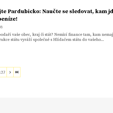
jte Pardubicko: Naučte se sledovat, kam j
peníze!
18
odaří vaše obec, kraj či stát? Nemizí finance tam, kam nemaj
ukce státu vyráží společně s Hlídačem státu do vašeho...
127