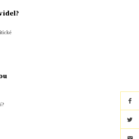
videl?
itické
dou
í?