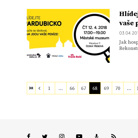
Hlíde
vaše 
03. 04. 20
Jak hosp
Rekonstr
1
…
66
67
68
69
70
…