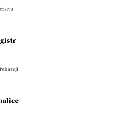
erstvu
egistr
přehazují
oalice