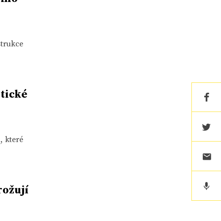
strukce
tické
, které
rožují