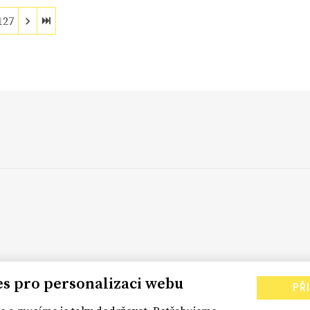
127
es pro personalizaci webu
PŘ