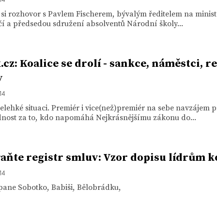
 si rozhovor s Pavlem Fischerem, bývalým ředitelem na minist
í a předsedou sdružení absolventů Národní školy...
.cz: Koalice se drolí - sankce, náměstci, r
v
14
elehké situaci. Premiér i vice(než)premiér na sebe navzájem 
nost za to, kdo napomáhá Nejkrásnějšímu zákonu do...
aňte registr smluv: Vzor dopisu lídrům k
14
pane Sobotko, Babiši, Bělobrádku,