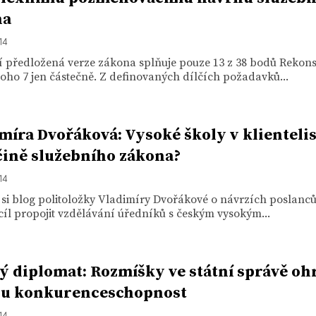
na
14
í předložená verze zákona splňuje pouze 13 z 38 bodů Rekon
 toho 7 jen částečně. Z definovaných dílčích požadavků...
míra Dvořáková: Vysoké školy v klientelis
ině služebního zákona?
14
 si blog politoložky Vladimíry Dvořákové o návrzích poslanců
cíl propojit vzdělávání úředníků s českým vysokým...
ý diplomat: Rozmíšky ve státní správě oh
ou konkurenceschopnost
14