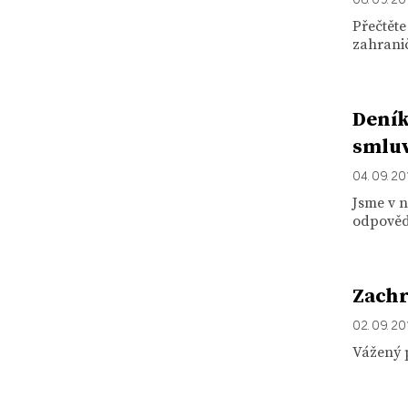
Přečtěte
zahranič
Deník
smlu
04. 09. 20
Jsme v n
odpověd
Zachr
02. 09. 20
Vážený 