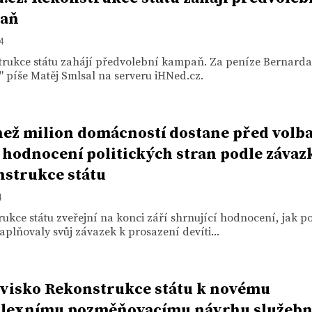
aň
14
trukce státu zahájí předvolební kampaň. Za peníze Bernarda
" píše Matěj Smlsal na serveru iHNed.cz.
než milion domácností dostane před volb
 hodnocení politických stran podle závaz
strukce státu
4
ukce státu zveřejní na konci září shrnující hodnocení, jak po
aplňovaly svůj závazek k prosazení devíti...
visko Rekonstrukce státu k novému
lexnímu pozměňovacímu návrhu služebn