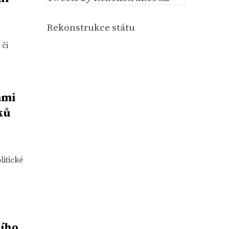
Rekonstrukce státu
 či
ami
ků
litické
ího