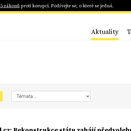
25 zákonů
proti korupci. Podívejte se, o které se jedná.
Aktuality
T
.cz: Rekonstrukce státu zahájí předvoleb