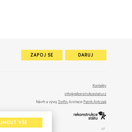
ZAPOJ SE
DARUJ
Kontakty
info@rekonstrukcestatu.cz
Návrh a vývoj:
Sinfin
, ilustrace:
Patrik Antczak
IJMOUT VŠE
sinfin.digital