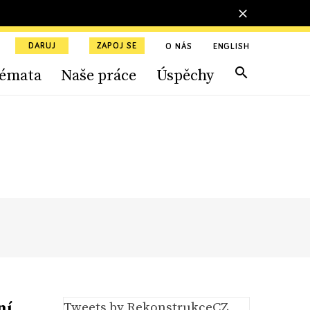
DARUJ
ZAPOJ SE
O NÁS
ENGLISH
émata
Naše práce
Úspěchy
ní
Tweets by RekonstrukceCZ