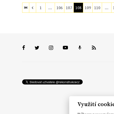
1
…
106
107
108
109
110
…
Využití cooki