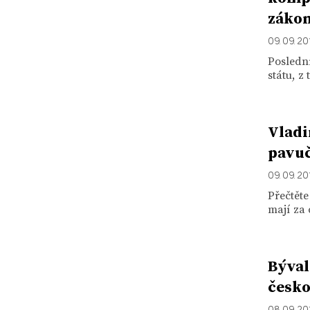
záko
09. 09. 20
Posledn
státu, z
Vladi
pavuč
09. 09. 20
Přečtěte
mají za 
Býval
česk
08. 09. 20