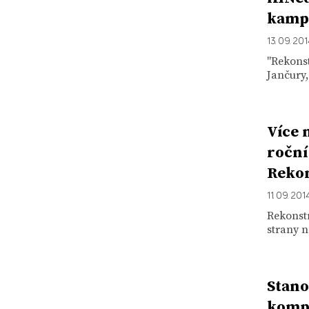
kamp
13. 09. 20
"Rekons
Jančury,
Více 
roční
Rekon
11. 09. 201
Rekonstr
strany n
Stano
komp