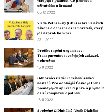
vstupují v platnost. Co přinesou
uživatelům a firmám?
08. 12. 2022
Vláda Petra Fialy (ODS) schválila návrh
zákona o ochraně oznamovatelů, který
jde naproti korupci
23. 11. 2022
Protikorupční organizace:
Transparentnost veřejných zakázek
v ohrožení
16. 11. 2022
Odborníci vládě: Schválení sankcí
nestačí. Pro odolnější Česko je třeba
posílit jejich aplikaci v praxi a přijmout
další komplexní opatření
16. 11. 2022
Společně & Digitálně: Vznik Digitální