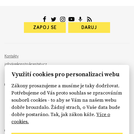
ZAPOJ SE
DARUJ
Kontakty
info@rekonstrukcestatu.cz
Návrh a vývoj:
Sinfin
, ilustrace:
Patrik Antczak
Využití cookies pro personalizaci webu
Zákony prosazujeme a musíme je taky dodržovat.
Potřebujeme od Vás proto souhlas se zpracováním
souborů cookies - to aby se Vám na našem webu
sinfin.digital
dobře brouzdalo. Žádný strach, o Vaše data bude
dobře postaráno. Tak, jak zákon káže.
Více o
cookies.