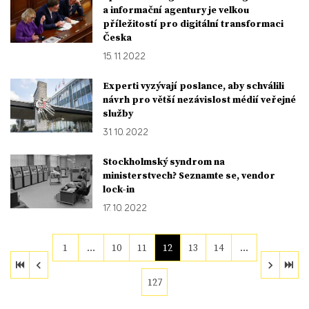
a informační agentury je velkou
příležitostí pro digitální transformaci
Česka
15. 11. 2022
Experti vyzývají poslance, aby schválili
návrh pro větší nezávislost médií veřejné
služby
31. 10. 2022
Stockholmský syndrom na
ministerstvech? Seznamte se, vendor
lock-in
17. 10. 2022
1
…
10
11
12
13
14
…
127