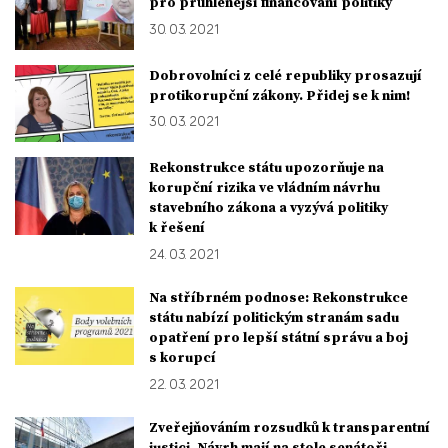
pro průhlenější financování politiky
30. 03. 2021
Dobrovolníci z celé republiky prosazují
protikorupční zákony. Přidej se k nim!
30. 03. 2021
Rekonstrukce státu upozorňuje na
korupční rizika ve vládním návrhu
stavebního zákona a vyzývá politiky
k řešení
24. 03. 2021
Na stříbrném podnose: Rekonstrukce
státu nabízí politickým stranám sadu
opatření pro lepší státní správu a boj
s korupcí
22. 03. 2021
Zveřejňováním rozsudků k transparentní
justici. Návrh mají na stole senátoři