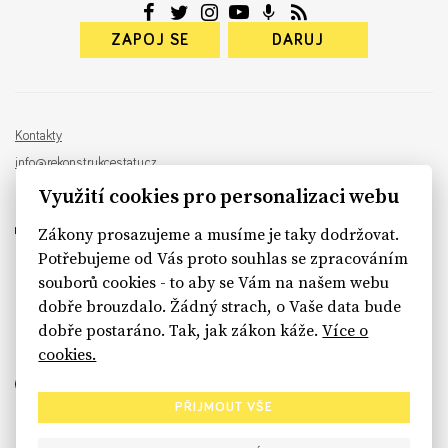
ZAPOJ SE
DARUJ
Kontakty
info@rekonstrukcestatu.cz
Návrh a vývoj:
Sinfin
, ilustrace:
Patrik Antczak
Využití cookies pro personalizaci webu
Zákony prosazujeme a musíme je taky dodržovat.
Potřebujeme od Vás proto souhlas se zpracováním
souborů cookies - to aby se Vám na našem webu
sinfin.digital
dobře brouzdalo. Žádný strach, o Vaše data bude
dobře postaráno. Tak, jak zákon káže.
Více o
cookies.
PŘIJMOUT VŠE