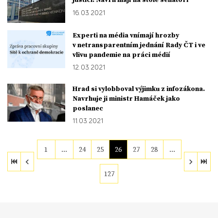
16. 03. 2021
Experti na média vnímají hrozby
v netransparentním jednání Rady ČT i ve
vlivu pandemie na práci médií
12. 03. 2021
Hrad si vylobboval výjimku z infozákona.
Navrhuje ji ministr Hamáček jako
poslanec
11. 03. 2021
1
…
24
25
26
27
28
…
127