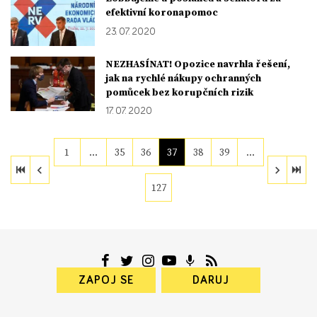
efektivní koronapomoc
23. 07. 2020
NEZHASÍNAT! Opozice navrhla řešení,
jak na rychlé nákupy ochranných
pomůcek bez korupčních rizik
17. 07. 2020
1
…
35
36
37
38
39
…
127
ZAPOJ SE
DARUJ