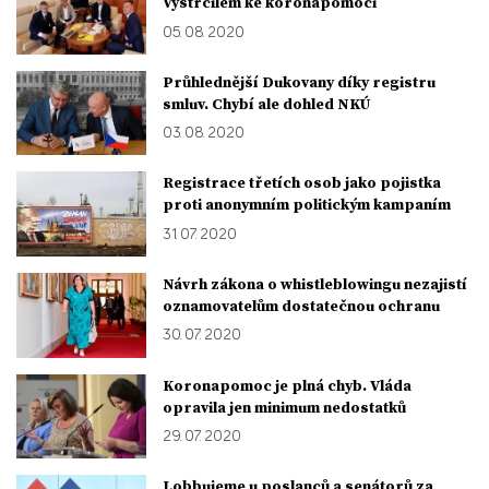
Vystrčilem ke koronapomoci
05. 08. 2020
Průhlednější Dukovany díky registru
smluv. Chybí ale dohled NKÚ
03. 08. 2020
Registrace třetích osob jako pojistka
proti anonymním politickým kampaním
31. 07. 2020
Návrh zákona o whistleblowingu nezajistí
oznamovatelům dostatečnou ochranu
30. 07. 2020
Koronapomoc je plná chyb. Vláda
opravila jen minimum nedostatků
29. 07. 2020
Lobbujeme u poslanců a senátorů za