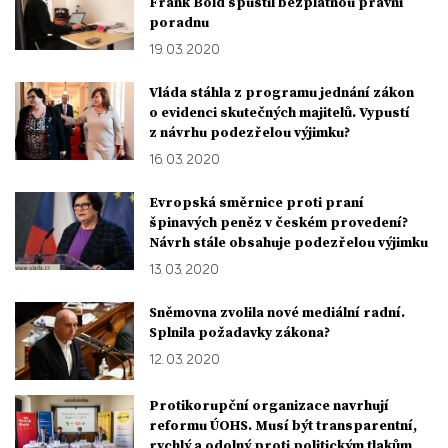
Frank Bold spustil bezplatnou právní
poradnu
19. 03. 2020
Vláda stáhla z programu jednání zákon
o evidenci skutečných majitelů. Vypustí
z návrhu podezřelou výjimku?
16. 03. 2020
Evropská směrnice proti praní
špinavých peněz v českém provedení?
Návrh stále obsahuje podezřelou výjimku
13. 03. 2020
Sněmovna zvolila nové mediální radní.
Splnila požadavky zákona?
12. 03. 2020
Protikorupční organizace navrhují
reformu ÚOHS. Musí být transparentní,
rychlý a odolný proti politickým tlakům