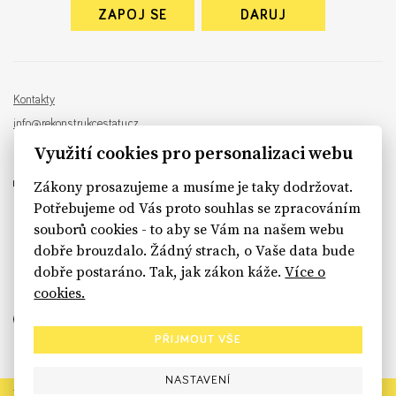
ZAPOJ SE
DARUJ
Kontakty
info@rekonstrukcestatu.cz
Návrh a vývoj:
Sinfin
, ilustrace:
Patrik Antczak
Využití cookies pro personalizaci webu
Zákony prosazujeme a musíme je taky dodržovat.
Potřebujeme od Vás proto souhlas se zpracováním
souborů cookies - to aby se Vám na našem webu
sinfin.digital
dobře brouzdalo. Žádný strach, o Vaše data bude
dobře postaráno. Tak, jak zákon káže.
Více o
cookies.
PŘIJMOUT VŠE
NASTAVENÍ
Rekonstrukce státu končí. Její členské organizace však dál