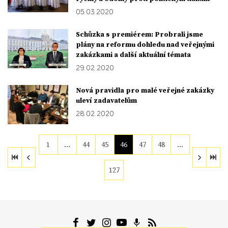
05. 03. 2020
Schůzka s premiérem: Probrali jsme
plány na reformu dohledu nad veřejnými
zakázkami a další aktuální témata
29. 02. 2020
Nová pravidla pro malé veřejné zakázky
uleví zadavatelům
28. 02. 2020
1
…
44
45
46
47
48
…
127