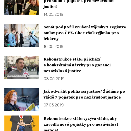
prosadili 7 pojistek pro nezávislou
justici!
14. 05. 2019
Senát podpořil zrušení výjimky z registru
smluv pro ČEZ. Chce však výjimku pro
lékárny
10. 05. 2019
Rekonstrukce státu přichází
s konkrétními návrhy pro garanci
nezávislosti justice
08. 05. 2019
Jak odvrátit politizaci justice? Žádáme po
vládě 7 pojistek pro nezávislost justice
07. 05. 2019
Rekonstrukce státu vyzývá vládu, aby
zavedla nové pojistky pro nezávislost
justice!