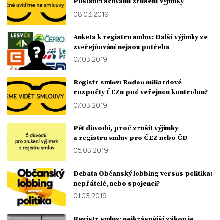
Poslanci schválili zrušení výjimky
08. 03. 2019
Anketa k registru smluv: Další výjimky ze
zveřejňování nejsou potřeba
07. 03. 2019
Registr smluv: Budou miliardové
rozpočty ČEZu pod veřejnou kontrolou?
07. 03. 2019
Pět důvodů, proč zrušit výjimky
z registru smluv pro ČEZ nebo ČD
05. 03. 2019
Debata Občanský lobbing versus politika:
nepřátelé, nebo spojenci?
01. 03. 2019
Registr smluv: nejkrásnější zákon je