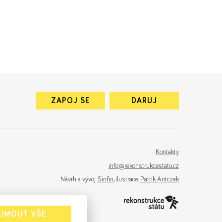
ZAPOJ SE
DARUJ
Kontakty
info@rekonstrukcestatu.cz
Návrh a vývoj:
Sinfin
, ilustrace:
Patrik Antczak
IJMOUT VŠE