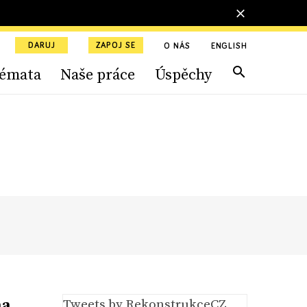
DARUJ
ZAPOJ SE
O NÁS
ENGLISH
émata
Naše práce
Úspěchy
na
Tweets by RekonstrukceCZ