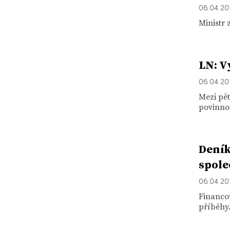
06. 04. 20
Ministr 
LN: V
06. 04. 20
Mezi pět
povinnos
Deník
spole
06. 04. 20
Financov
příběhy.