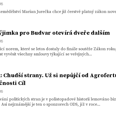
16
zemědělství Marian Jurečka chce již čerstvě platný zákon nove
ýjimka pro Budvar otevírá dveře dalším
16
icí norem, které se letos dostaly do finále soutěže Zákon roku, 
t vyvěsit všechny smlouvy týkající se veřejných...
: Chudší strany. Už si nepůjčí od Agrofert
čnosti Cíl
16
ání politických stran je v polistopadové historii lemováno bi
 Asi nejznámější je ten o sponzorech ODS, jíž v roce...