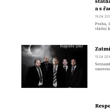
státn
a s ř
19. 04. 20
Praha, 1
vládní k
Zatmí
13. 04. 20
Seznamte
omezeno 
Respe