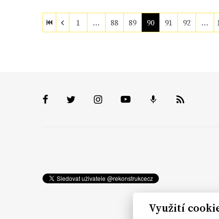
1
…
88
89
90
91
92
…
Využití cooki