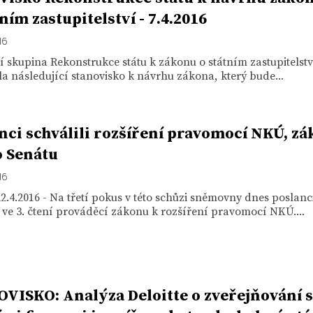
tním zastupitelství - 7.4.2016
16
 skupina Rekonstrukce státu k zákonu o státním zastupitelstv
la následující stanovisko k návrhu zákona, který bude...
nci schválili rozšíření pravomocí NKÚ, z
o Senátu
16
2.4.2016 - Na třetí pokus v této schůzi sněmovny dnes poslanc
i ve 3. čtení prováděcí zákonu k rozšíření pravomocí NKÚ....
VISKO: Analýza Deloitte o zveřejňování 