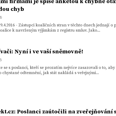
ími firmami je spíše anketou k chybné otá
adou chyb
16
9.4.2016 - Zástupci koaličních stran v těchto dnech jednají o p
oalice k navrženým výjimkám z registru smluv. Jako...
vači: Nyní i ve vaší sněmovně!
16
 se s poslanci, kteří se prozatím nejvíce zasazovali o to, aby
chystané odtemnění, jak stát nakládá s veřejnými...
kt.cz: Poslanci zaútočili na zveřejňování