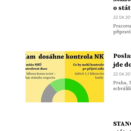
o stá
22. 04. 20
Pracovní
připravi
Posla
jde d
22. 04. 20
Praha, 2
schválil
STANO