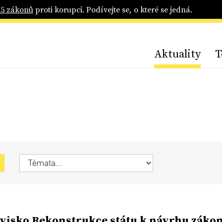
25 zákonů
proti korupci. Podívejte se, o které se jedná.
Aktuality
T
visko Rekonstrukce státu k návrhu záko