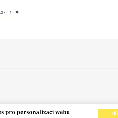
127
es pro personalizaci webu
PŘ