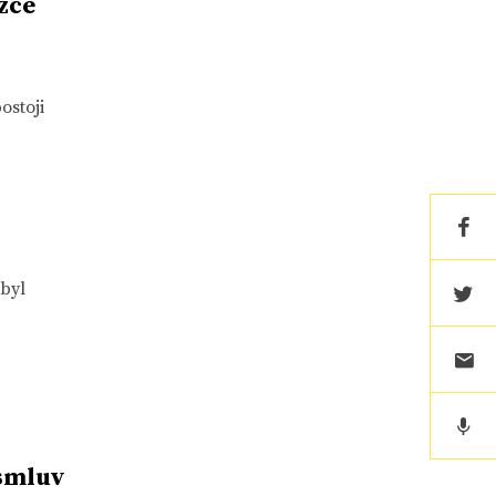
zce
ostoji
 byl
 smluv