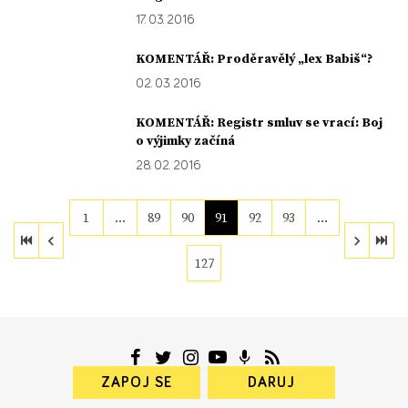
17. 03. 2016
KOMENTÁŘ: Proděravělý „lex Babiš“?
02. 03. 2016
KOMENTÁŘ: Registr smluv se vrací: Boj
o výjimky začíná
28. 02. 2016
1
…
89
90
91
92
93
…
127
ZAPOJ SE
DARUJ