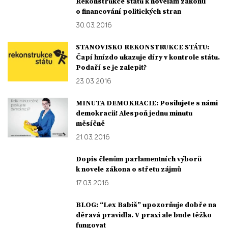
Rekonstrukce státu k novelám zákonů
o financování politických stran
30. 03. 2016
STANOVISKO REKONSTRUKCE STÁTU:
Čapí hnízdo ukazuje díry v kontrole státu.
Podaří se je zalepit?
23. 03. 2016
MINUTA DEMOKRACIE: Posilujete s námi
demokracii! Alespoň jednu minutu
měsíčně
21. 03. 2016
Dopis členům parlamentních výborů
k novele zákona o střetu zájmů
17. 03. 2016
BLOG: “Lex Babiš” upozorňuje dobře na
děravá pravidla. V praxi ale bude těžko
fungovat