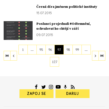
Černá díra jménem politické instituty
15. 07. 2015
Poslanci projednali #Odtemnění,
schvalovat ho chtějí v září
09. 07. 2015
1
…
95
96
97
98
99
…
127
ZAPOJ SE
DARUJ