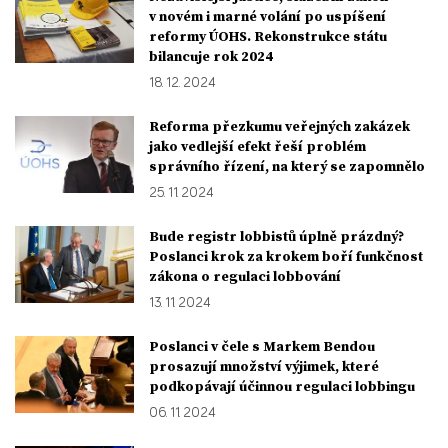
v novém i marné volání po uspíšení
reformy ÚOHS. Rekonstrukce státu
bilancuje rok 2024
18. 12. 2024
Reforma přezkumu veřejných zakázek
jako vedlejší efekt řeší problém
správního řízení, na který se zapomnělo
25. 11. 2024
Bude registr lobbistů úplně prázdný?
Poslanci krok za krokem boří funkčnost
zákona o regulaci lobbování
13. 11. 2024
Poslanci v čele s Markem Bendou
prosazují množství výjimek, které
podkopávají účinnou regulaci lobbingu
06. 11. 2024