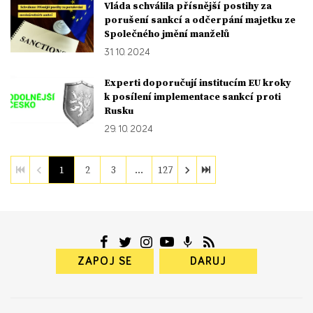
Vláda schválila přísnější postihy za
porušení sankcí a odčerpání majetku ze
Společného jmění manželů
31. 10. 2024
Experti doporučují institucím EU kroky
k posílení implementace sankcí proti
Rusku
29. 10. 2024
1
2
3
…
127
ZAPOJ SE
DARUJ