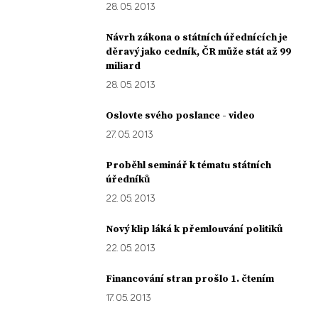
28. 05. 2013
Návrh zákona o státních úřednících je
děravý jako cedník, ČR může stát až 99
miliard
28. 05. 2013
Oslovte svého poslance - video
27. 05. 2013
Proběhl seminář k tématu státních
úředníků
22. 05. 2013
Nový klip láká k přemlouvání politiků
22. 05. 2013
Financování stran prošlo 1. čtením
17. 05. 2013