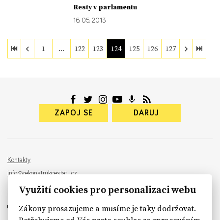
Resty v parlamentu
16. 05. 2013
1
…
122
123
124
125
126
127
ZAPOJ SE
DARUJ
Kontakty
info@rekonstrukcestatu.cz
Návrh a vývoj:
Sinfin
, ilustrace:
Patrik Antczak
Využití cookies pro personalizaci webu
Zákony prosazujeme a musíme je taky dodržovat.
Potřebujeme od Vás proto souhlas se zpracováním