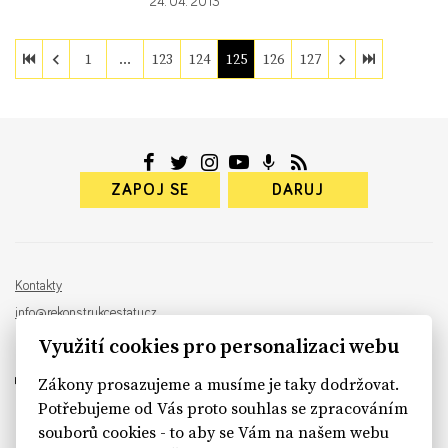
24. 04. 2013
1
…
123
124
125
126
127
ZAPOJ SE
DARUJ
Kontakty
info@rekonstrukcestatu.cz
Návrh a vývoj:
Sinfin
, ilustrace:
Patrik Antczak
Využití cookies pro personalizaci webu
Zákony prosazujeme a musíme je taky dodržovat.
Potřebujeme od Vás proto souhlas se zpracováním
souborů cookies - to aby se Vám na našem webu
sinfin.digital