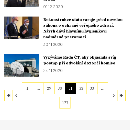
01. 12. 2020
Rekonstrukce státu varuje před novelou
zákona o ochraně veřejného zdraví.
Návrh dává hlavnímu hygienikovi
nadměrné pravomoci
30. 11. 2020
Vyzýváme Radu ČT, aby objasnila svůj
postup při odvolání dozorčí komise
24. 11. 2020
1
…
29
30
31
32
33
…
127