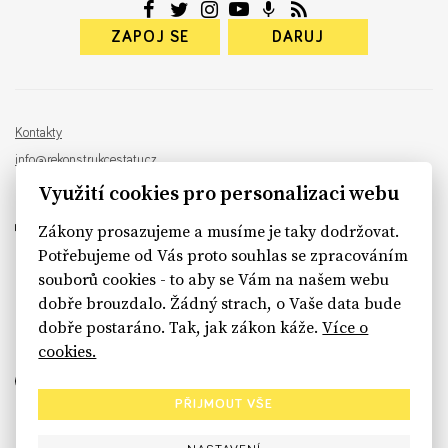
ZAPOJ SE
DARUJ
Kontakty
info@rekonstrukcestatu.cz
Návrh a vývoj:
Sinfin
, ilustrace:
Patrik Antczak
Využití cookies pro personalizaci webu
Zákony prosazujeme a musíme je taky dodržovat.
Potřebujeme od Vás proto souhlas se zpracováním
souborů cookies - to aby se Vám na našem webu
sinfin.digital
dobře brouzdalo. Žádný strach, o Vaše data bude
dobře postaráno. Tak, jak zákon káže.
Více o
cookies.
PŘIJMOUT VŠE