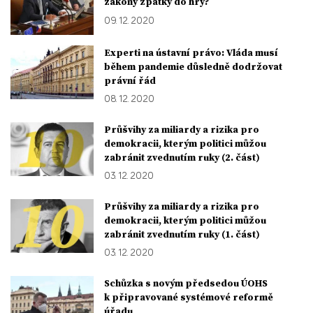
zákony zpátky do hry?
09. 12. 2020
Experti na ústavní právo: Vláda musí
během pandemie důsledně dodržovat
právní řád
08. 12. 2020
Průšvihy za miliardy a rizika pro
demokracii, kterým politici můžou
zabránit zvednutím ruky (2. část)
03. 12. 2020
Průšvihy za miliardy a rizika pro
demokracii, kterým politici můžou
zabránit zvednutím ruky (1. část)
03. 12. 2020
Schůzka s novým předsedou ÚOHS
k připravované systémové reformě
úřadu