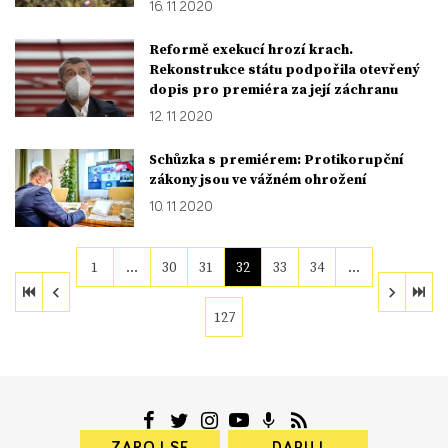
16. 11. 2020
Reformě exekucí hrozí krach.
Rekonstrukce státu podpořila otevřený
dopis pro premiéra za její záchranu
12. 11. 2020
Schůzka s premiérem: Protikorupční
zákony jsou ve vážném ohrožení
10. 11. 2020
1
…
30
31
32
33
34
…
127