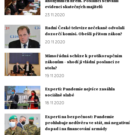
anonymních firem. Poslanci schválili
evidenci skutečných majitelů
23. 11. 2020
Radní České televize nečekaně odvolali
dozorčí komisi. Obešli přitom zákon?
20. 11. 2020
Mimořádná schůze k protikorupčním
zákonům - shodí ji vládní poslanci ze
stolu?
19. 11. 2020
Experti: Pandemie nejvíce zasáhla
sociálně slabé
18. 11. 2020
Experti na bezpečnost: Pandemie
prohlubuje nedůvěru ve stát, má negativní
dopad i na financování armády