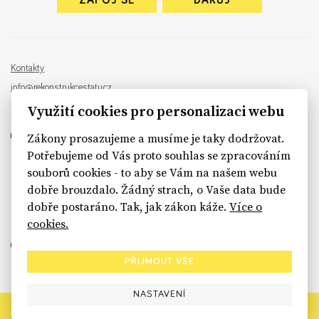
ZAPOJ SE
DARUJ
Kontakty
info@rekonstrukcestatu.cz
Návrh a vývoj:
Sinfin
, ilustrace:
Patrik Antczak
Využití cookies pro personalizaci webu
Zákony prosazujeme a musíme je taky dodržovat.
Potřebujeme od Vás proto souhlas se zpracováním
souborů cookies - to aby se Vám na našem webu
sinfin.digital
dobře brouzdalo. Žádný strach, o Vaše data bude
dobře postaráno. Tak, jak zákon káže.
Více o
cookies.
PŘIJMOUT VŠE
NASTAVENÍ
Rekonstrukce státu končí. Její členské organizace však dál
prosazují systémové změny pro férový a moderní stát.