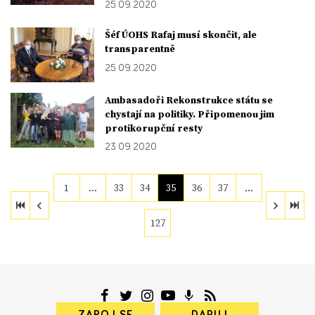
25. 09. 2020
Šéf ÚOHS Rafaj musí skončit, ale
transparentně
25. 09. 2020
Ambasadoři Rekonstrukce státu se
chystají na politiky. Připomenou jim
protikorupční resty
23. 09. 2020
1
…
33
34
35
36
37
…
127