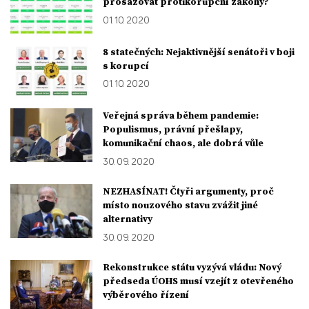
prosazovat protikorupční zákony?
01. 10. 2020
8 statečných: Nejaktivnější senátoři v boji
s korupcí
01. 10. 2020
Veřejná správa během pandemie:
Populismus, právní přešlapy,
komunikační chaos, ale dobrá vůle
30. 09. 2020
NEZHASÍNAT! Čtyři argumenty, proč
místo nouzového stavu zvážit jiné
alternativy
30. 09. 2020
Rekonstrukce státu vyzývá vládu: Nový
předseda ÚOHS musí vzejít z otevřeného
výběrového řízení