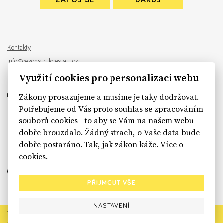
ZAPOJ SE
DARUJ
Kontakty
info@rekonstrukcestatu.cz
Návrh a vývoj:
Sinfin
, ilustrace:
Patrik Antczak
Využití cookies pro personalizaci webu
Zákony prosazujeme a musíme je taky dodržovat.
Potřebujeme od Vás proto souhlas se zpracováním
souborů cookies - to aby se Vám na našem webu
sinfin.digital
dobře brouzdalo. Žádný strach, o Vaše data bude
dobře postaráno. Tak, jak zákon káže.
Více o
cookies.
PŘIJMOUT VŠE
NASTAVENÍ
Rekonstrukce státu končí. Její členské organizace však dál
prosazují systémové změny pro férový a moderní stát.