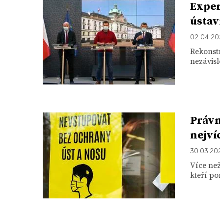
Exper
ústav
02. 04. 2
Rekonstr
nezávisl
Právn
nejví
30. 03. 2
Více než
kteří po