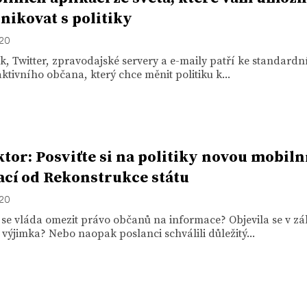
ikovat s politiky
020
, Twitter, zpravodajské servery a e-maily patří ke standardn
ktivního občana, který chce měnit politiku k...
ktor: Posviťte si na politiky novou mobiln
ací od Rekonstrukce státu
020
 se vláda omezit právo občanů na informace? Objevila se v z
výjimka? Nebo naopak poslanci schválili důležitý...