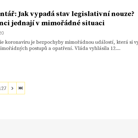
tář: Jak vypadá stav legislativní nouze?
nci jednají v mimořádné situaci
020
e koronaviru je bezpochyby mimořádnou událostí, která si vy
mimořádných postupů a opatření. Vláda vyhlásila 12....
127