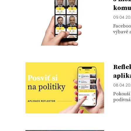
komun
09. 04. 2
Facebook
výbavě a
Refle
aplik
08. 04. 2
Pokouší
podivná 