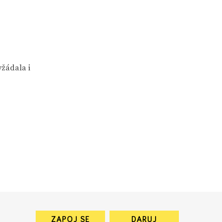
žádala i
ZAPOJ SE
DARUJ