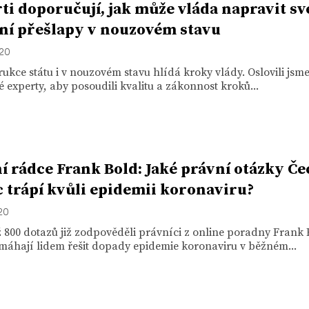
ti doporučují, jak může vláda napravit sv
ní přešlapy v nouzovém stavu
020
ukce státu i v nouzovém stavu hlídá kroky vlády. Oslovili jsm
é experty, aby posoudili kvalitu a zákonnost kroků...
í rádce Frank Bold: Jaké právní otázky Č
c trápí kvůli epidemii koronaviru?
020
 800 dotazů již zodpověděli právníci z online poradny Frank 
máhají lidem řešit dopady epidemie koronaviru v běžném...