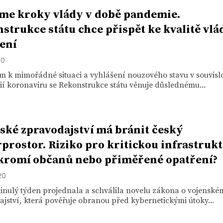
me kroky vlády v době pandemie.
strukce státu chce přispět ke kvalitě vlá
ení
20
 k mimořádné situaci a vyhlášení nouzového stavu v souvislo
í koronaviru se Rekonstrukce státu věnuje důslednému...
ské zpravodajství má bránit český
prostor. Riziko pro kritickou infrastruk
kromí občanů nebo přiměřené opatření?
20
inulý týden projednala a schválila novelu zákona o vojenské
jství, která pověřuje obranou před kybernetickými útoky...