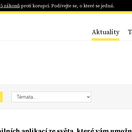
25 zákonů
proti korupci. Podívejte se, o které se jedná.
Aktuality
T
ilních aplikací ze světa, které vám umožn