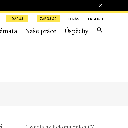
DARUJ
ZAPOJ SE
O NÁS
ENGLISH
émata
Naše práce
Úspěchy
í
Tweets by RekonstrukceCZ