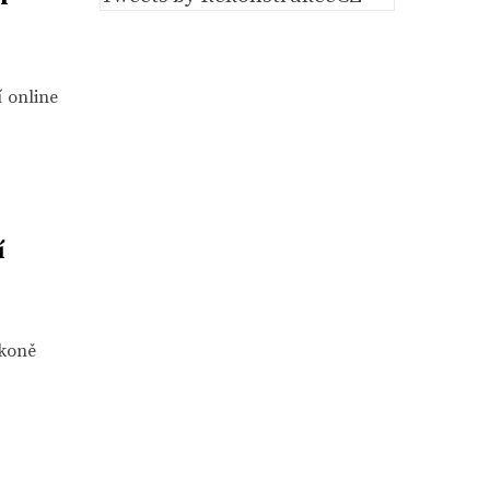
í online
í
ákoně