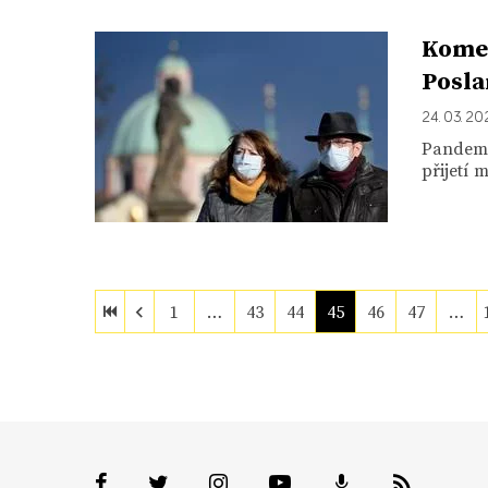
Komen
Posla
24. 03. 2
Pandemi
přijetí 
1
…
43
44
45
46
47
…