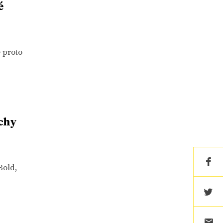
é
e proto
echy
Bold,