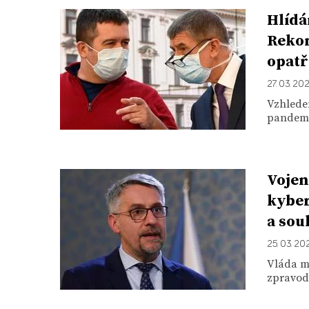
Hlídá
Rekon
opatř
27. 03. 20
Vzhledem
pandemi
Vojen
kyber
a sou
25. 03. 20
Vláda m
zpravoda