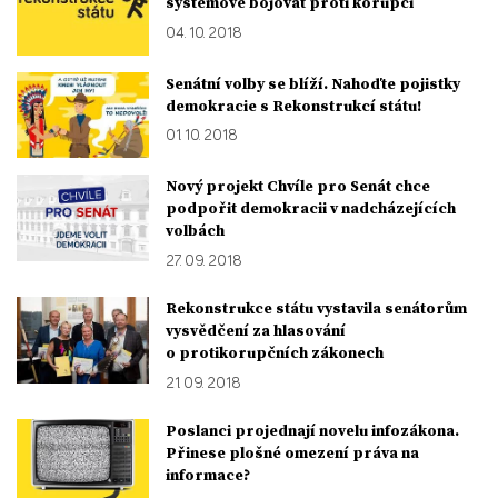
systémově bojovat proti korupci
04. 10. 2018
Senátní volby se blíží. Nahoďte pojistky
demokracie s Rekonstrukcí státu!
01. 10. 2018
Nový projekt Chvíle pro Senát chce
podpořit demokracii v nadcházejících
volbách
27. 09. 2018
Rekonstrukce státu vystavila senátorům
vysvědčení za hlasování
o protikorupčních zákonech
21. 09. 2018
Poslanci projednají novelu infozákona.
Přinese plošné omezení práva na
informace?