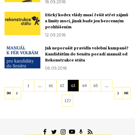
18. 09. 2018
Etický kodex vlády musí řešit střet zájmů
a limity moci, jinak bude jen bezcenným
prohlášením
12. 09. 2018
Jak neporušit pravidla volební kampaně?
Kandidátům do Senátu poradí manuál od
Rekonstrukce státu
06. 09. 2018
1
…
61
62
63
64
65
…
127