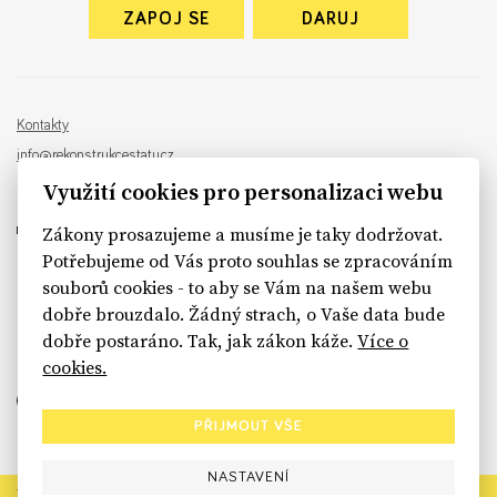
ZAPOJ SE
DARUJ
Kontakty
info@rekonstrukcestatu.cz
Návrh a vývoj:
Sinfin
, ilustrace:
Patrik Antczak
Využití cookies pro personalizaci webu
Zákony prosazujeme a musíme je taky dodržovat.
Potřebujeme od Vás proto souhlas se zpracováním
souborů cookies - to aby se Vám na našem webu
sinfin.digital
dobře brouzdalo. Žádný strach, o Vaše data bude
dobře postaráno. Tak, jak zákon káže.
Více o
cookies.
PŘIJMOUT VŠE
NASTAVENÍ
Rekonstrukce státu končí. Její členské organizace však dál