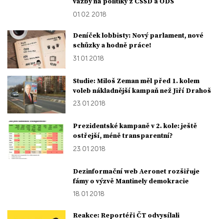
vazby na politiky z ČSSD a ODS
01. 02. 2018
Deníček lobbisty: Nový parlament, nové
schůzky a hodně práce!
31. 01. 2018
Studie: Miloš Zeman měl před 1. kolem
voleb nákladnější kampaň než Jiří Drahoš
23. 01. 2018
Prezidentské kampaně v 2. kole: ještě
ostřejší, méně transparentní?
23. 01. 2018
Dezinformační web Aeronet rozšiřuje
fámy o výzvě Mantinely demokracie
18. 01. 2018
Reakce: Reportéři ČT odvysílali