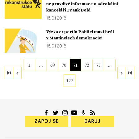
nepravdivé informace o advokátní
kanceláři Frank Bold
16. 01. 2018
Výzva expertů: Politici musí hrát
v Mantinelech demokracie!
16. 01. 2018
1
…
69
70
71
72
73
…
127
ZAPOJ SE
DARUJ