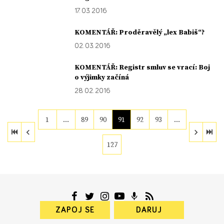
17. 03. 2016
KOMENTÁŘ: Proděravělý „lex Babiš“?
02. 03. 2016
KOMENTÁŘ: Registr smluv se vrací: Boj
o výjimky začíná
28. 02. 2016
1
…
89
90
91
92
93
…
127
ZAPOJ SE
DARUJ