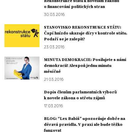
Rekonstrukce státu k novelám zákonů
o financování politických stran
30. 03. 2016
STANOVISKO REKONSTRUKCE STÁTU:
Čapí hnízdo ukazuje díry v kontrole státu.
Podaří se je zalepit?
23. 03. 2016
MINUTA DEMOKRACIE: Posilujete s námi
demokracii! Alespoň jednu minutu
měsíčně
21. 03. 2016
Dopis členům parlamentních výborů
k novele zákona o střetu zájmů
17. 03. 2016
BLOG: “Lex Babiš” upozorňuje dobře na
děravá pravidla. V praxi ale bude těžko
fungovat