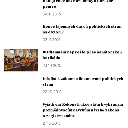
Raději chce nové úředníky a barevné
peníze
04. 11. 2015
Konec tajemných dárců politických stran
na obzoru?
03. 11. 2015
#Odtemnění neprošlo přes senátorskou
barikádu
23. 10. 2015
Infolist k zákonu o financování politických
stran
22. 10. 2015
Vyjádření Rekonstrukce státu k vybraným
pozměňovacím návrhům návrhu zákona
o registru smluv
21. 10. 2015