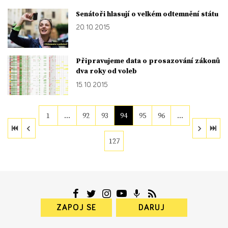
Senátoři hlasují o velkém odtemnění státu
20. 10. 2015
Připravujeme data o prosazování zákonů
dva roky od voleb
15. 10. 2015
1
…
92
93
94
95
96
…
127
ZAPOJ SE
DARUJ