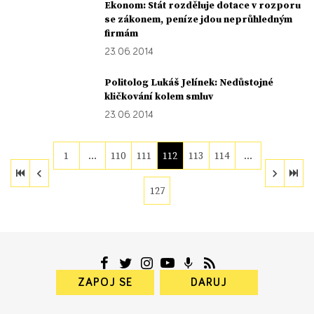
Ekonom: Stát rozděluje dotace v rozporu
se zákonem, peníze jdou neprůhledným
firmám
23. 06. 2014
Politolog Lukáš Jelínek: Nedůstojné
kličkování kolem smluv
23. 06. 2014
1
…
110
111
112
113
114
…
127
ZAPOJ SE
DARUJ