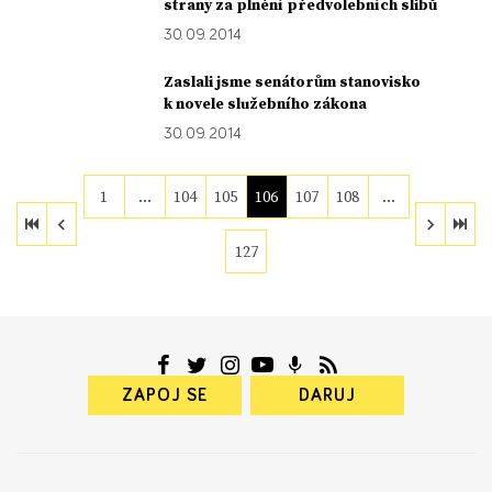
strany za plnění předvolebních slibů
30. 09. 2014
Zaslali jsme senátorům stanovisko
k novele služebního zákona
30. 09. 2014
1
…
104
105
106
107
108
…
127
ZAPOJ SE
DARUJ