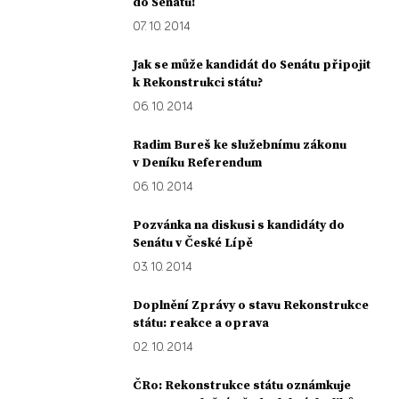
do Senátu!
07. 10. 2014
Jak se může kandidát do Senátu připojit
k Rekonstrukci státu?
06. 10. 2014
Radim Bureš ke služebnímu zákonu
v Deníku Referendum
06. 10. 2014
Pozvánka na diskusi s kandidáty do
Senátu v České Lípě
03. 10. 2014
Doplnění Zprávy o stavu Rekonstrukce
státu: reakce a oprava
02. 10. 2014
ČRo: Rekonstrukce státu oznámkuje