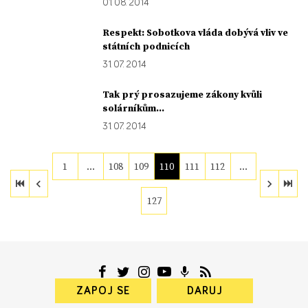
01. 08. 2014
Respekt: Sobotkova vláda dobývá vliv ve
státních podnicích
31. 07. 2014
Tak prý prosazujeme zákony kvůli
solárníkům...
31. 07. 2014
1
…
108
109
110
111
112
…
127
ZAPOJ SE
DARUJ