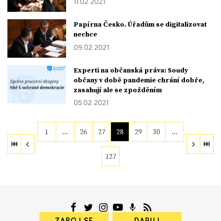
11. 02. 2021
Papírna Česko. Úřadům se digitalizovat
nechce
09. 02. 2021
Experti na občanská práva: Soudy
občany v době pandemie chrání dobře,
zasahují ale se zpožděním
05. 02. 2021
1
…
26
27
28
29
30
…
127