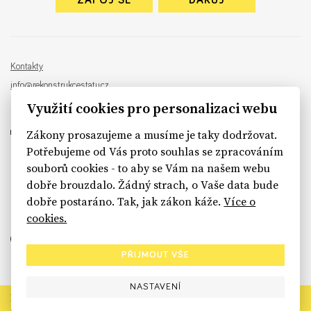
ZAPOJ SE
DARUJ
Kontakty
info@rekonstrukcestatu.cz
Návrh a vývoj:
Sinfin
, ilustrace:
Patrik Antczak
Využití cookies pro personalizaci webu
Zákony prosazujeme a musíme je taky dodržovat.
Potřebujeme od Vás proto souhlas se zpracováním
souborů cookies - to aby se Vám na našem webu
sinfin.digital
dobře brouzdalo. Žádný strach, o Vaše data bude
dobře postaráno. Tak, jak zákon káže.
Více o
cookies.
PŘIJMOUT VŠE
NASTAVENÍ
Rekonstrukce státu končí. Její členské organizace však dál
prosazují systémové změny pro férový a moderní stát.