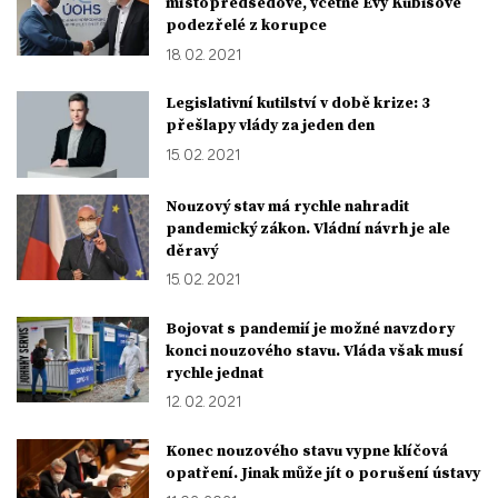
místopředsedové, včetně Evy Kubišové
podezřelé z korupce
18. 02. 2021
Legislativní kutilství v době krize: 3
přešlapy vlády za jeden den
15. 02. 2021
Nouzový stav má rychle nahradit
pandemický zákon. Vládní návrh je ale
děravý
15. 02. 2021
Bojovat s pandemií je možné navzdory
konci nouzového stavu. Vláda však musí
rychle jednat
12. 02. 2021
Konec nouzového stavu vypne klíčová
opatření. Jinak může jít o porušení ústavy