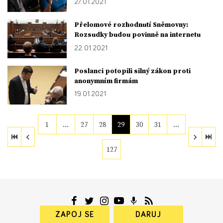
27. 01. 2021
Přelomové rozhodnutí Sněmovny:
Rozsudky budou povinně na internetu
22. 01. 2021
Poslanci potopili silný zákon proti
anonymním firmám
19. 01. 2021
1
…
27
28
29
30
31
…
127
ZAPOJ SE
DARUJ