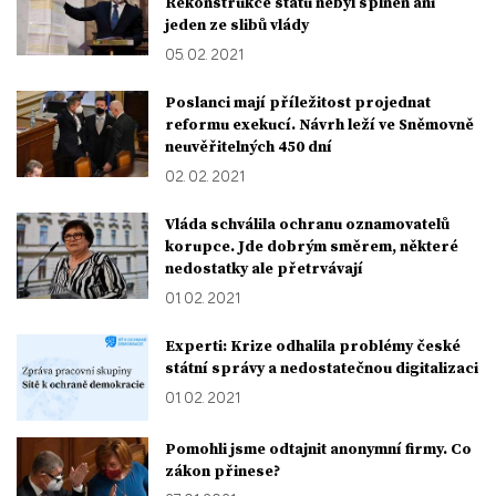
Rekonstrukce státu nebyl splněn ani
jeden ze slibů vlády
05. 02. 2021
Poslanci mají příležitost projednat
reformu exekucí. Návrh leží ve Sněmovně
neuvěřitelných 450 dní
02. 02. 2021
Vláda schválila ochranu oznamovatelů
korupce. Jde dobrým směrem, některé
nedostatky ale přetrvávají
01. 02. 2021
Experti: Krize odhalila problémy české
státní správy a nedostatečnou digitalizaci
01. 02. 2021
Pomohli jsme odtajnit anonymní firmy. Co
zákon přinese?