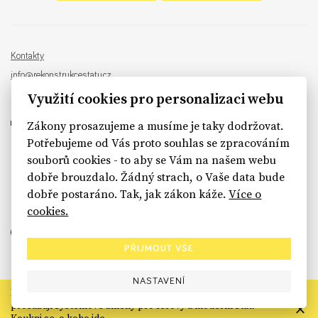
Kontakty
info@rekonstrukcestatu.cz
Návrh a vývoj:
Sinfin
, ilustrace:
Patrik Antczak
Využití cookies pro personalizaci webu
Zákony prosazujeme a musíme je taky dodržovat.
Potřebujeme od Vás proto souhlas se zpracováním
souborů cookies - to aby se Vám na našem webu
sinfin.digital
dobře brouzdalo. Žádný strach, o Vaše data bude
dobře postaráno. Tak, jak zákon káže.
Více o
cookies.
PŘIJMOUT VŠE
NASTAVENÍ
Rekonstrukce státu končí. Její členské organizace však dál
prosazují systémové změny pro férový a moderní stát.