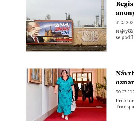
Regis
anon
31. 07. 20
Nejvyšší
se podíl
Návrh
ozna
30. 07. 20
Protikor
Transpar