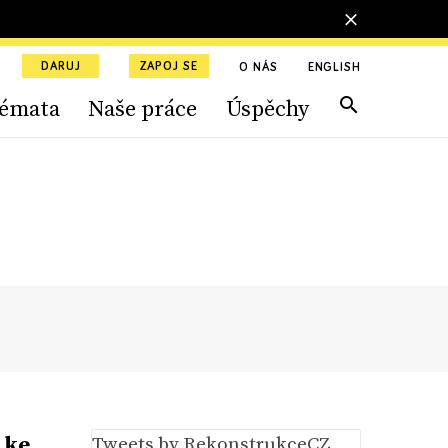
DARUJ
ZAPOJ SE
O NÁS
ENGLISH
émata
Naše práce
Úspěchy
 ke
Tweets by RekonstrukceCZ