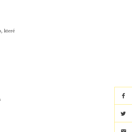
, které
a