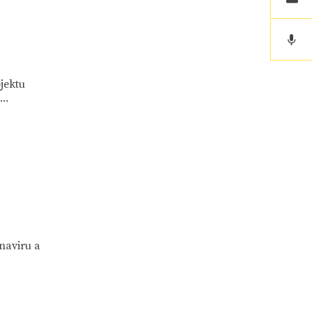
jektu
..
naviru a