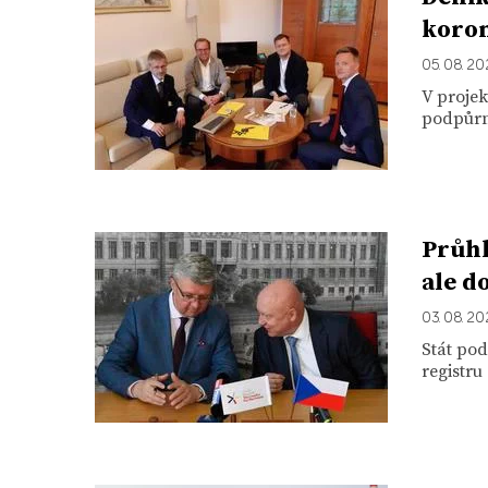
koro
05. 08. 2
V proje
podpůrn
Průhl
ale d
03. 08. 2
Stát po
registru