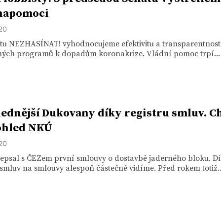
napomoci
020
ktu NEZHASÍNAT! vyhodnocujeme efektivitu a transparentnost
ých programů k dopadům koronakrize. Vládní pomoc trpí...
ednější Dukovany díky registru smluv. C
ohled NKÚ
020
depsal s ČEZem první smlouvy o dostavbě jaderného bloku. D
 smluv na smlouvy alespoň částečně vidíme. Před rokem totiž..