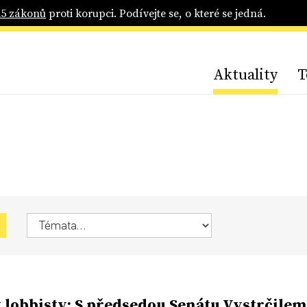
25 zákonů
proti korupci. Podívejte se, o které se jedná.
Aktuality
T
 lobbisty: S předsedou Senátu Vystrčilem