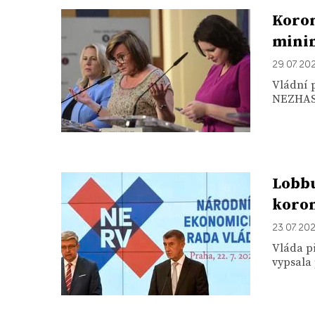
Koron
mini
29. 07. 20
Vládní 
NEZHASÍN
Lobbu
koro
23. 07. 20
Vláda p
vypsala 