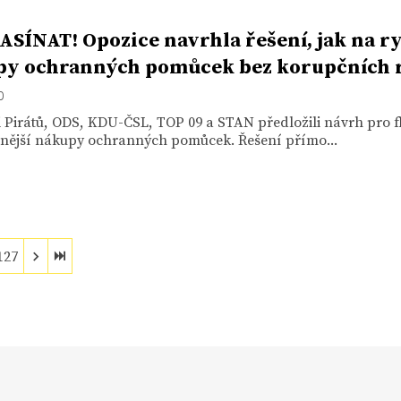
SÍNAT! Opozice navrhla řešení, jak na r
y ochranných pomůcek bez korupčních r
0
 Pirátů, ODS, KDU-ČSL, TOP 09 a STAN předložili návrh pro fl
ivnější nákupy ochranných pomůcek. Řešení přímo...
127