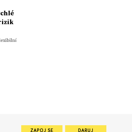
ychlé
izik
exibilní
ZAPOJ SE
DARUJ