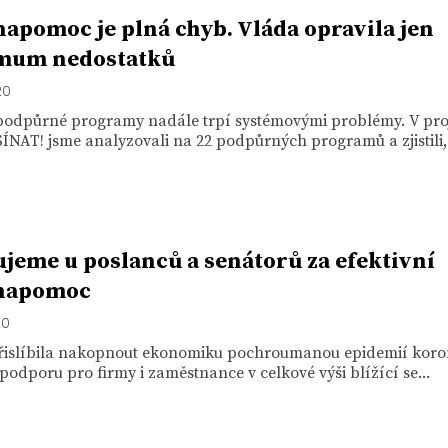
apomoc je plná chyb. Vláda opravila jen
mum nedostatků
20
podpůrné programy nadále trpí systémovými problémy. V pro
AT! jsme analyzovali na 22 podpůrných programů a zjistili,.
jeme u poslanců a senátorů za efektivní
napomoc
20
řislíbila nakopnout ekonomiku pochroumanou epidemií koro
podporu pro firmy i zaměstnance v celkové výši blížící se...