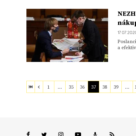
NEZHA
nákup
17. 07. 202
Poslanci
a efekt
1
…
35
36
37
38
39
…