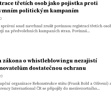
trace třetích osob jako pojistka proti
ymním politickým kampaním
20
 správní soud navrhnul zrušit povinnou registraci třetích osob
ejí na předvolebních kampaních stran. Povinná...
 zákona o whistleblowingu nezajistí
movatelům dostatečnou ochranu
20
upční organizace Rekonstrukce státu (Frank Bold a Oživení) 
ency International ČR se připojily do mezirezortního...