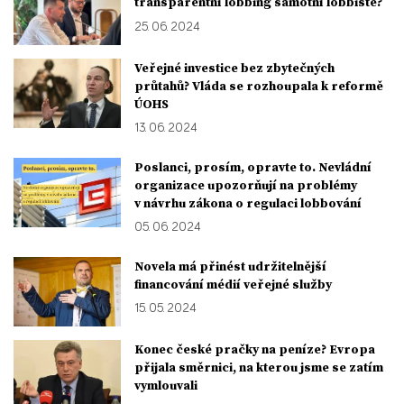
transparentní lobbing samotní lobbisté?
25. 06. 2024
Veřejné investice bez zbytečných
průtahů? Vláda se rozhoupala k reformě
ÚOHS
13. 06. 2024
Poslanci, prosím, opravte to. Nevládní
organizace upozorňují na problémy
v návrhu zákona o regulaci lobbování
05. 06. 2024
Novela má přinést udržitelnější
financování médií veřejné služby
15. 05. 2024
Konec české pračky na peníze? Evropa
přijala směrnici, na kterou jsme se zatím
vymlouvali