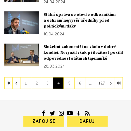
24. 04. 2024
Státní správa se otevře odborníkům
a ochrání nejvyšší úředníky před
politickými tlaky
10. 04. 2024
Služební zákon míří na vládu v dobré
kondici. Nevyužil však příležitost posílit
odpovědnost státních tajemníků
28. 03. 2024
1
2
3
4
5
6
…
127
ZAPOJ SE
DARUJ