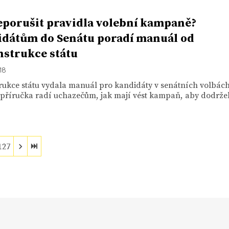
eporušit pravidla volební kampaně?
dátům do Senátu poradí manuál od
strukce státu
18
rukce státu vydala manuál pro kandidáty v senátních volbách
příručka radí uchazečům, jak mají vést kampaň, aby dodrželi
127