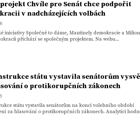
projekt Chvíle pro Senát chce podpořit
racii v nadcházejících volbách
18
 iniciativy Společně to dáme, Mantinely demokracie a Milion
kracii přichází se společným projektem. Na webu...
strukce státu vystavila senátorům vysv
asování o protikorupčních zákonech
18
rukce státu vystavila senátorům na konci volebního období
ní za hlasování o protikorupčních zákonech. Analytici hodnot