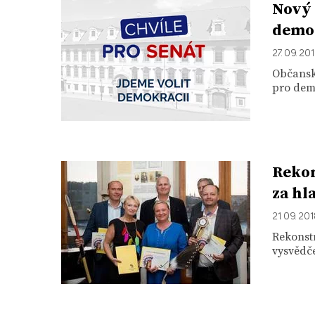
Nový 
demok
27. 09. 20
Občanské
pro demo
Rekon
za hl
21. 09. 20
Rekonst
vysvědče