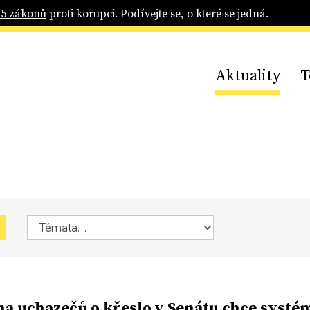
25 zákonů
proti korupci. Podívejte se, o které se jedná.
Aktuality
T
na uchazečů o křeslo v Senátu chce systé