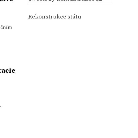
Rekonstrukce státu
upčním
racie
.