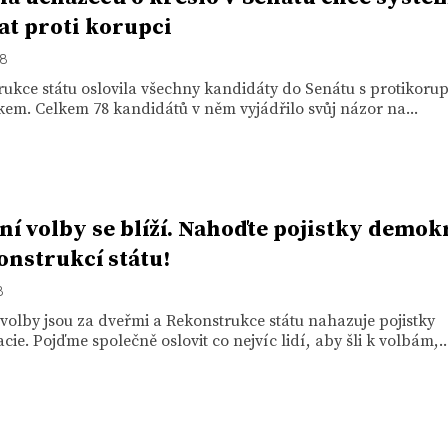
at proti korupci
18
ukce státu oslovila všechny kandidáty do Senátu s protikor
em. Celkem 78 kandidátů v něm vyjádřilo svůj názor na...
ní volby se blíží. Nahoďte pojistky demok
onstrukcí státu!
8
volby jsou za dveřmi a Rekonstrukce státu nahazuje pojistky
ie. Pojďme společně oslovit co nejvíc lidí, aby šli k volbám,..