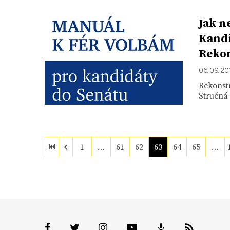
Jak n
Kandi
Rekon
06. 09. 20
Rekonst
Stručná 
1
…
61
62
63
64
65
…