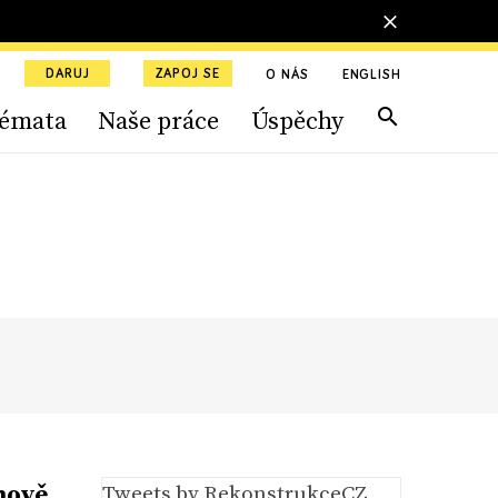
DARUJ
ZAPOJ SE
O NÁS
ENGLISH
émata
Naše práce
Úspěchy
mově
Tweets by RekonstrukceCZ