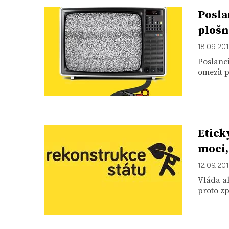
Posla
plošn
18. 09. 20
Poslanc
omezit p
Etick
moci,
12. 09. 20
Vláda ak
proto zp