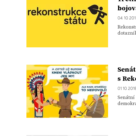
bojov
04. 10. 20
Rekonstr
dotazník
Senát
s Rek
01. 10. 201
Senátní 
demokrac