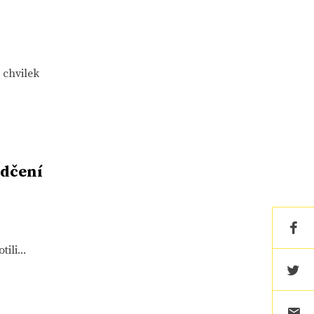
 chvilek
ědčení
ili...