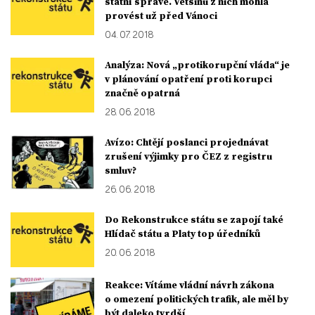
státní správě. Většinu z nich mohla
provést už před Vánoci
04. 07. 2018
Analýza: Nová „protikorupční vláda“ je
v plánování opatření proti korupci
značně opatrná
28. 06. 2018
Avízo: Chtějí poslanci projednávat
zrušení výjimky pro ČEZ z registru
smluv?
26. 06. 2018
Do Rekonstrukce státu se zapojí také
Hlídač státu a Platy top úředníků
20. 06. 2018
Reakce: Vítáme vládní návrh zákona
o omezení politických trafik, ale měl by
být daleko tvrdší