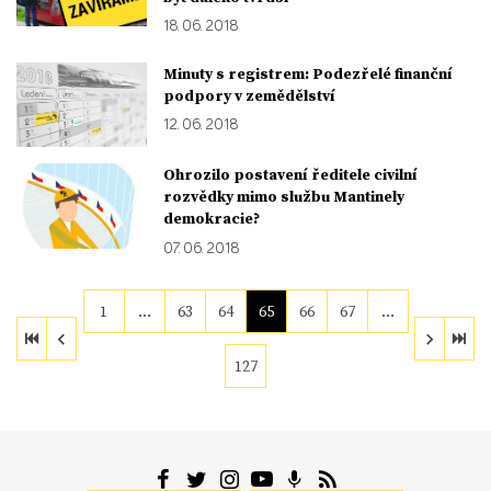
18. 06. 2018
Minuty s registrem: Podezřelé finanční
podpory v zemědělství
12. 06. 2018
Ohrozilo postavení ředitele civilní
rozvědky mimo službu Mantinely
demokracie?
07. 06. 2018
1
…
63
64
65
66
67
…
127