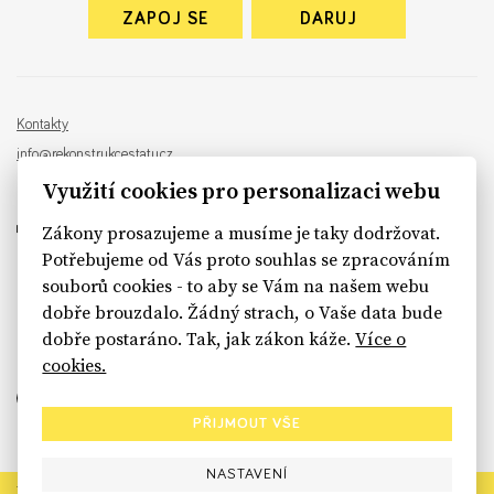
ZAPOJ SE
DARUJ
Kontakty
info@rekonstrukcestatu.cz
Návrh a vývoj:
Sinfin
, ilustrace:
Patrik Antczak
Využití cookies pro personalizaci webu
Zákony prosazujeme a musíme je taky dodržovat.
Potřebujeme od Vás proto souhlas se zpracováním
souborů cookies - to aby se Vám na našem webu
sinfin.digital
dobře brouzdalo. Žádný strach, o Vaše data bude
dobře postaráno. Tak, jak zákon káže.
Více o
cookies.
PŘIJMOUT VŠE
NASTAVENÍ
Rekonstrukce státu končí. Její členské organizace však dál