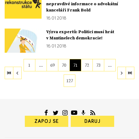
nepravdivé informace o advokátní
kanceláři Frank Bold
16. 01. 2018
Výzva expertů: Politici musí hrát
v Mantinelech demokracie!
16. 01. 2018
1
…
69
70
71
72
73
…
127
ZAPOJ SE
DARUJ