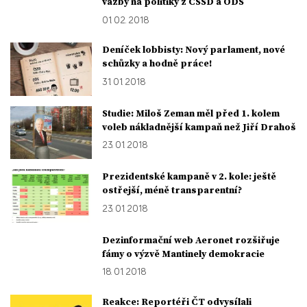
vazby na politiky z ČSSD a ODS
01. 02. 2018
Deníček lobbisty: Nový parlament, nové
schůzky a hodně práce!
31. 01. 2018
Studie: Miloš Zeman měl před 1. kolem
voleb nákladnější kampaň než Jiří Drahoš
23. 01. 2018
Prezidentské kampaně v 2. kole: ještě
ostřejší, méně transparentní?
23. 01. 2018
Dezinformační web Aeronet rozšiřuje
fámy o výzvě Mantinely demokracie
18. 01. 2018
Reakce: Reportéři ČT odvysílali