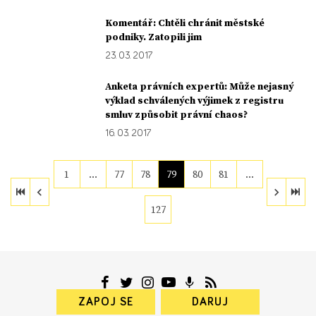
Komentář: Chtěli chránit městské
podniky. Zatopili jim
23. 03. 2017
Anketa právních expertů: Může nejasný
výklad schválených výjimek z registru
smluv způsobit právní chaos?
16. 03. 2017
1
…
77
78
79
80
81
…
127
ZAPOJ SE
DARUJ