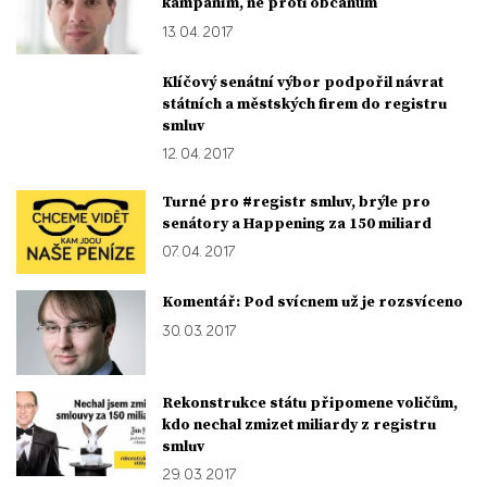
kampaním, ne proti občanům
13. 04. 2017
Klíčový senátní výbor podpořil návrat
státních a městských firem do registru
smluv
12. 04. 2017
Turné pro #registr smluv, brýle pro
senátory a Happening za 150 miliard
07. 04. 2017
Komentář: Pod svícnem už je rozsvíceno
30. 03. 2017
Rekonstrukce státu připomene voličům,
kdo nechal zmizet miliardy z registru
smluv
29. 03. 2017