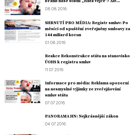
bránit naše státní „zlatá vejce“? Ale...
08. 08. 2016
SHRNUTÍ PRO MÉDIA: Registr smluv: Po
měsíci od spuštění zveřejněny smlouvy za
144 miliard korun
01. 08. 2016
Reakce Rekonstrukce státu na stanovisko
ÚOHS k registru smluv
11. 07. 2016
Informace pro média: Reklama upozorní
na nesmyslné výjimky ze zveřejňování
smluv státu
07. 07. 2016
PANORAMA HN: Nejkrásnější zákon
04. 07. 2016