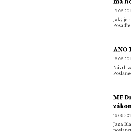
má ho
19. 06. 20
Jaký je 
Posaďte 
ANO R
16. 06. 20
Návrh z
Poslanec
MF Dn
zákon
16. 06. 20
Jana Bl
poslanc