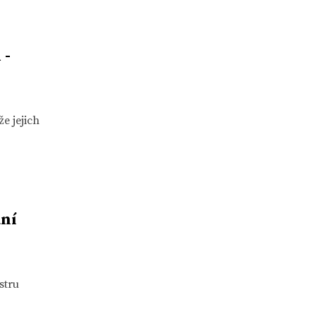
 -
e jejich
ání
stru