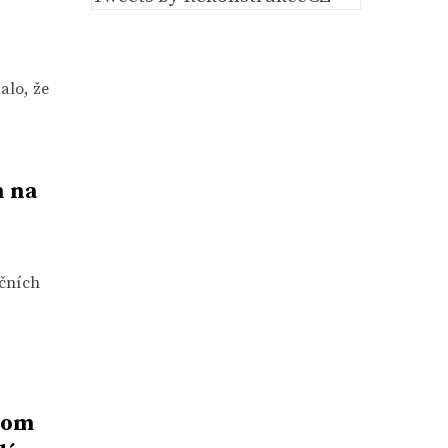
alo, že
h na
kčních
 tom