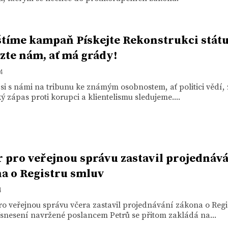
tíme kampaň Pískejte Rekonstrukci státu
te nám, ať má grády!
14
si s námi na tribunu ke známým osobnostem, ať politici vědí, ž
ký zápas proti korupci a klientelismu sledujeme....
 pro veřejnou správu zastavil projednáv
a o Registru smluv
4
o veřejnou správu včera zastavil projednávání zákona o Regi
snesení navržené poslancem Petrů se přitom zakládá na...