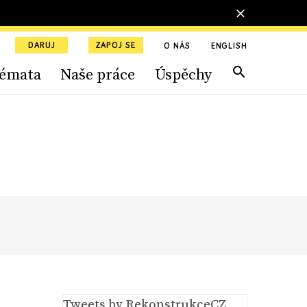
DARUJ
ZAPOJ SE
O NÁS
ENGLISH
émata
Naše práce
Úspěchy
Tweets by RekonstrukceCZ