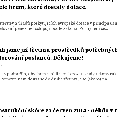
ele firem, které dostaly dotace.
14
sterstev a úřadů poskytujících evropské dotace v principu uzn
ělování peněz nepostupují podle zákona. Pochybení se...
li jsme již třetinu prostředků potřebnýc
orování poslanců. Děkujeme!
14
í nás podpořilo, abychom mohli monitorovat osudy rekonstru
Pomozte nám dostat se do druhé třetiny! Je to (skoro) na...
strukční skóre za červen 2014 - někdo v