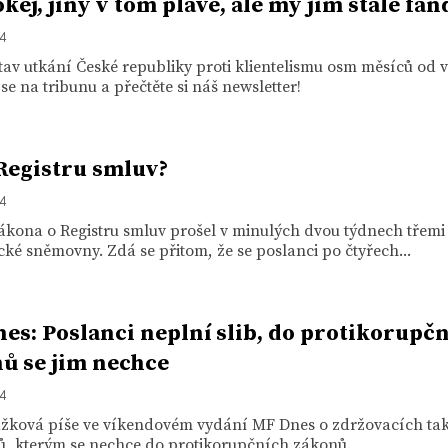
kej, jiný v tom plave, ale my jim stále fa
14
stav utkání České republiky proti klientelismu osm měsíců od 
se na tribunu a přečtěte si náš newsletter!
egistru smluv?
14
ákona o Registru smluv prošel v minulých dvou týdnech třemi
ké sněmovny. Zdá se přitom, že se poslanci po čtyřech...
es: Poslanci neplní slib, do protikorupč
ů se jim nechce
14
ažková píše ve víkendovém vydání MF Dnes o zdržovacích tak
ů, kterým se nechce do protikorupčních zákonů.