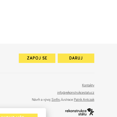
ZAPOJ SE
DARUJ
Kontakty
info@rekonstrukcestatu.cz
Návrh a vývoj:
Sinfin
, ilustrace:
Patrik Antczak