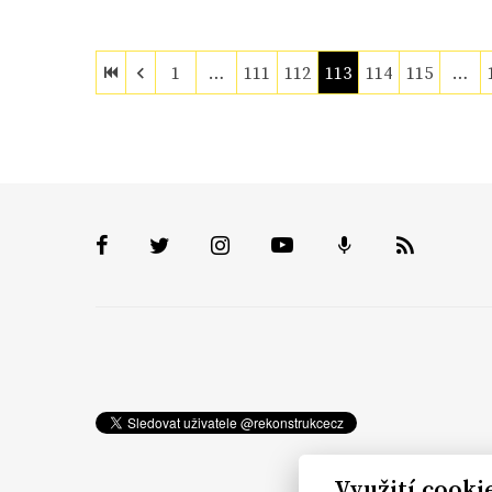
1
…
111
112
113
114
115
…
Využití cooki