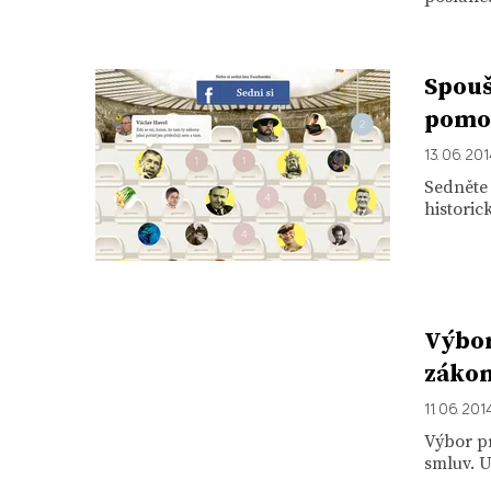
Spouš
pomoz
13. 06. 20
Sedněte 
historic
Výbor
zákon
11. 06. 201
Výbor pr
smluv. U