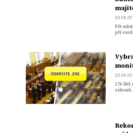
majit
20. 06. 20
Pět mini
při rozd
Vybra
monit
20. 06. 20
176 lid
zákonů. 
Rekon