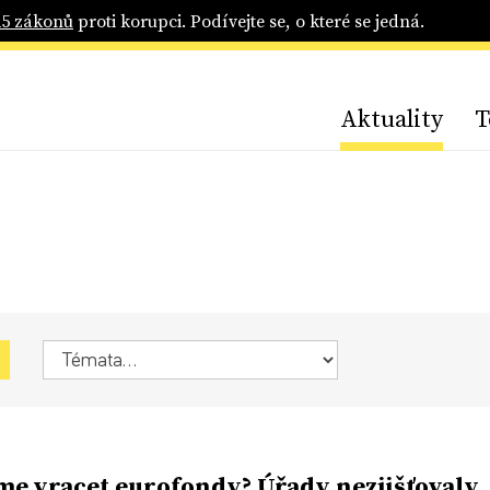
25 zákonů
proti korupci. Podívejte se, o které se jedná.
Aktuality
T
e vracet eurofondy? Úřady nezjišťovaly