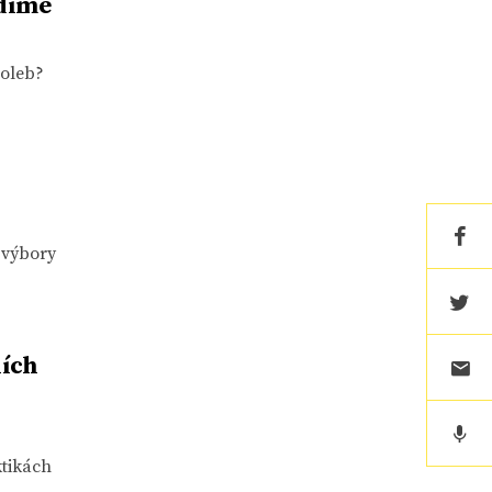
ndíme
voleb?
 výbory
ních
tikách