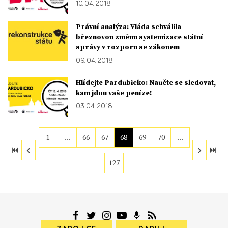
10. 04. 2018
Právní analýza: Vláda schválila
březnovou změnu systemizace státní
správy v rozporu se zákonem
09. 04. 2018
Hlídejte Pardubicko: Naučte se sledovat,
kam jdou vaše peníze!
03. 04. 2018
1
…
66
67
68
69
70
…
127