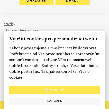
ZAPOJ SE
DARUJ
Kontakty
info@rekonstrukcestatu.cz
Návrh a vývoj:
Sinfin
, ilustrace:
Patrik Antczak
Využití cookies pro personalizaci webu
Zákony prosazujeme a musíme je taky dodržovat.
Potřebujeme od Vás proto souhlas se zpracováním
souborů cookies - to aby se Vám na našem webu
sinfin.digital
dobře brouzdalo. Žádný strach, o Vaše data bude
dobře postaráno. Tak, jak zákon káže.
Více o
cookies.
PŘIJMOUT VŠE
NASTAVENÍ
Rekonstrukce státu končí. Její členské organizace však dál