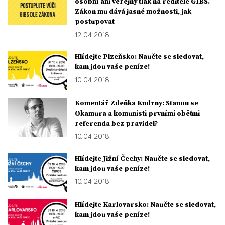
osobní ani veřejný tlak na ředitele GIBS.
Zákon mu dává jasné možnosti, jak
postupovat
12. 04. 2018
Hlídejte Plzeňsko: Naučte se sledovat,
kam jdou vaše peníze!
10. 04. 2018
Komentář Zdeňka Kudrny: Stanou se
Okamura a komunisti prvními oběťmi
referenda bez pravidel?
10. 04. 2018
Hlídejte Jižní Čechy: Naučte se sledovat,
kam jdou vaše peníze!
10. 04. 2018
Hlídejte Karlovarsko: Naučte se sledovat,
kam jdou vaše peníze!