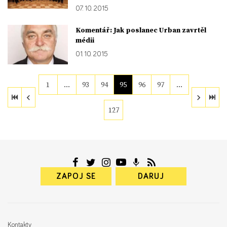
07. 10. 2015
Komentář: Jak poslanec Urban zavrtěl
médii
01. 10. 2015
1
…
93
94
95
96
97
…
127
ZAPOJ SE
DARUJ
Kontakty