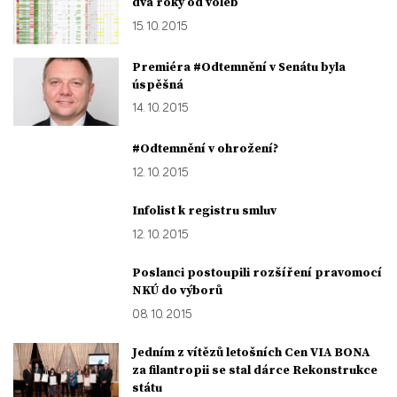
dva roky od voleb
15. 10. 2015
Premiéra #Odtemnění v Senátu byla
úspěšná
14. 10. 2015
#Odtemnění v ohrožení?
12. 10. 2015
Infolist k registru smluv
12. 10. 2015
Poslanci postoupili rozšíření pravomocí
NKÚ do výborů
08. 10. 2015
Jedním z vítězů letošních Cen VIA BONA
za filantropii se stal dárce Rekonstrukce
státu