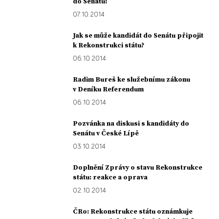
do Senátu!
07. 10. 2014
Jak se může kandidát do Senátu připojit
k Rekonstrukci státu?
06. 10. 2014
Radim Bureš ke služebnímu zákonu
v Deníku Referendum
06. 10. 2014
Pozvánka na diskusi s kandidáty do
Senátu v České Lípě
03. 10. 2014
Doplnění Zprávy o stavu Rekonstrukce
státu: reakce a oprava
02. 10. 2014
ČRo: Rekonstrukce státu oznámkuje