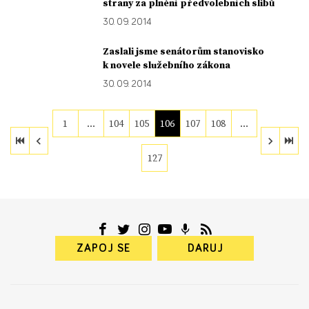
strany za plnění předvolebních slibů
30. 09. 2014
Zaslali jsme senátorům stanovisko
k novele služebního zákona
30. 09. 2014
1
…
104
105
106
107
108
…
127
ZAPOJ SE
DARUJ