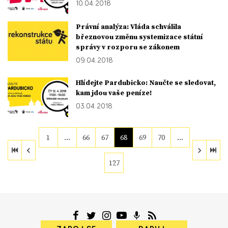
10. 04. 2018
Právní analýza: Vláda schválila
březnovou změnu systemizace státní
správy v rozporu se zákonem
09. 04. 2018
Hlídejte Pardubicko: Naučte se sledovat,
kam jdou vaše peníze!
03. 04. 2018
1
…
66
67
68
69
70
…
127