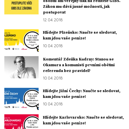
osobní ani veřejný tlak na ředitele GIBS.
Zákon mu dává jasné možnosti, jak
postupovat
12. 04. 2018
Hlídejte Plzeňsko: Naučte se sledovat,
kam jdou vaše peníze!
10. 04. 2018
Komentář Zdeňka Kudrny: Stanou se
Okamura a komunisti prvními oběťmi
referenda bez pravidel?
10. 04. 2018
Hlídejte Jižní Čechy: Naučte se sledovat,
kam jdou vaše peníze!
10. 04. 2018
Hlídejte Karlovarsko: Naučte se sledovat,
kam jdou vaše peníze!