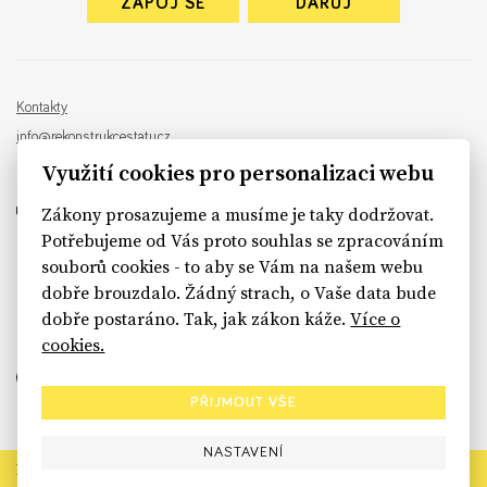
ZAPOJ SE
DARUJ
Kontakty
info@rekonstrukcestatu.cz
Návrh a vývoj:
Sinfin
, ilustrace:
Patrik Antczak
Využití cookies pro personalizaci webu
Zákony prosazujeme a musíme je taky dodržovat.
Potřebujeme od Vás proto souhlas se zpracováním
souborů cookies - to aby se Vám na našem webu
sinfin.digital
dobře brouzdalo. Žádný strach, o Vaše data bude
dobře postaráno. Tak, jak zákon káže.
Více o
cookies.
PŘIJMOUT VŠE
NASTAVENÍ
Rekonstrukce státu končí. Její členské organizace však dál