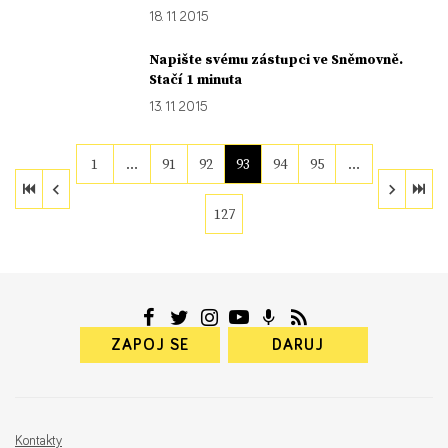
18. 11. 2015
Napište svému zástupci ve Sněmovně.
Stačí 1 minuta
13. 11. 2015
1
…
91
92
93
94
95
…
127
ZAPOJ SE
DARUJ
Kontakty