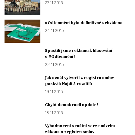
27. 11. 2015
#Odtemnění bylo definitivně schváleno
24. 11. 2015
Spustili jsme reklamu k hlasování
o #Odtemnění?
22. 11. 2015
Jak senát vytvořil z registru smluv
paskvil: Najdi 5 rozdílů
19. 11. 2015
Chybí demokracii update?
18. 11. 2015
Vyhodnocení senátní verze návrhu
zákona o registru smluv