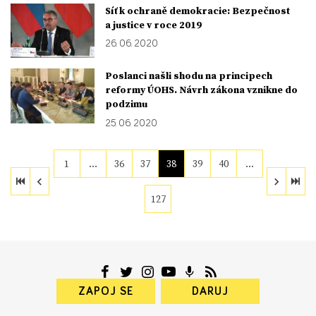
Síť k ochraně demokracie: Bezpečnost
a justice v roce 2019
26. 06. 2020
Poslanci našli shodu na principech
reformy ÚOHS. Návrh zákona vznikne do
podzimu
25. 06. 2020
1
…
36
37
38
39
40
…
127
ZAPOJ SE
DARUJ