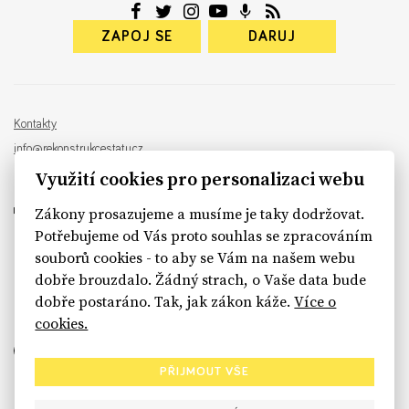
ZAPOJ SE
DARUJ
Kontakty
info@rekonstrukcestatu.cz
Návrh a vývoj:
Sinfin
, ilustrace:
Patrik Antczak
Využití cookies pro personalizaci webu
Zákony prosazujeme a musíme je taky dodržovat.
Potřebujeme od Vás proto souhlas se zpracováním
souborů cookies - to aby se Vám na našem webu
sinfin.digital
dobře brouzdalo. Žádný strach, o Vaše data bude
dobře postaráno. Tak, jak zákon káže.
Více o
cookies.
PŘIJMOUT VŠE