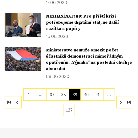
17. 06. 2020
NEZHASÍNAT! #9: Pro příští krizi
potřebujeme digitální stát, ne další
razítka a papíry
16. 06. 2020
Ministerstvo nemůže omezit počet
účastníků demonstrací mimořádným
opatřením. „Výjimka“ na poslední chvíli je
absurdní
09. 06. 2020
1
…
37
38
39
40
41
…
127