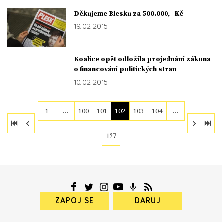
Děkujeme Blesku za 500.000,- Kč
19. 02. 2015
Koalice opět odložila projednání zákona
o financování politických stran
10. 02. 2015
1
…
100
101
102
103
104
…
127
ZAPOJ SE
DARUJ