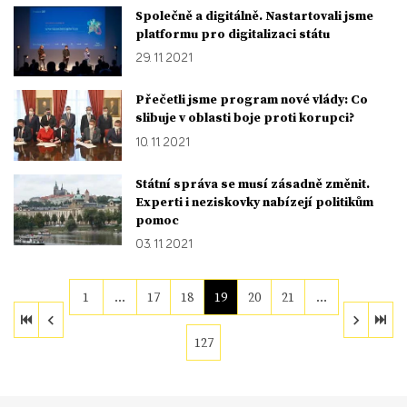
Společně a digitálně. Nastartovali jsme
platformu pro digitalizaci státu
29. 11. 2021
Přečetli jsme program nové vlády: Co
slibuje v oblasti boje proti korupci?
10. 11. 2021
Státní správa se musí zásadně změnit.
Experti i neziskovky nabízejí politikům
pomoc
03. 11. 2021
1
…
17
18
19
20
21
…
127