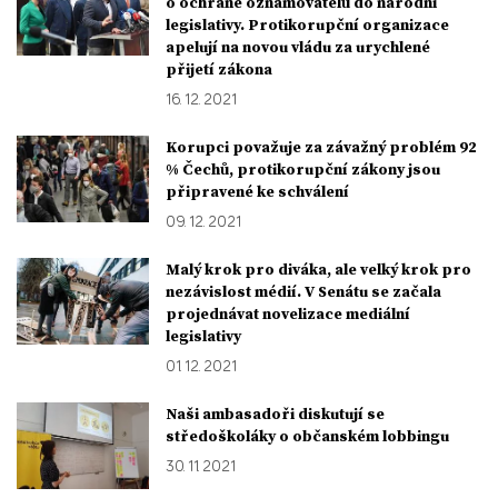
o ochraně oznamovatelů do národní
legislativy. Protikorupční organizace
apelují na novou vládu za urychlené
přijetí zákona
16. 12. 2021
Korupci považuje za závažný problém 92
% Čechů, protikorupční zákony jsou
připravené ke schválení
09. 12. 2021
Malý krok pro diváka, ale velký krok pro
nezávislost médií. V Senátu se začala
projednávat novelizace mediální
legislativy
01. 12. 2021
Naši ambasadoři diskutují se
středoškoláky o občanském lobbingu
30. 11. 2021