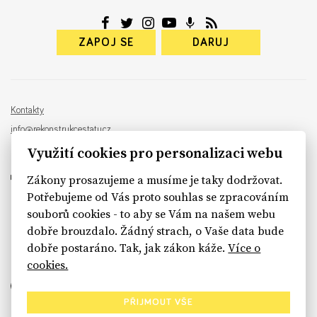
ZAPOJ SE
DARUJ
Kontakty
info@rekonstrukcestatu.cz
Návrh a vývoj:
Sinfin
, ilustrace:
Patrik Antczak
Využití cookies pro personalizaci webu
Zákony prosazujeme a musíme je taky dodržovat.
Potřebujeme od Vás proto souhlas se zpracováním
souborů cookies - to aby se Vám na našem webu
sinfin.digital
dobře brouzdalo. Žádný strach, o Vaše data bude
dobře postaráno. Tak, jak zákon káže.
Více o
cookies.
PŘIJMOUT VŠE